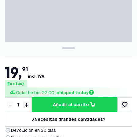
19
,
91
incl. IVA
En stock
Order before 22:00, 
shipped today
-
+
añadir al carrito
Disminuir cantidad
Aumentar cantidad
añadir a
¿Necesitas grandes cantidades?
Devolución en 30 días