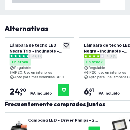
Alternativas
Lámpara de techo LED
Lámpara de techo LE
añadir a lista de deseos
Negra Trio - Inclinable -
Negra - Inclinable -
abrir el panel de reseñas
4.6 (7)
abrir el pane
4.0 (5)
Casquillo GU10
Casquillo GU10
4.6 estrellas de puntuación
4 estrellas de puntuación
En stock
En stock
Regulable
Regulable
IP20: Uso en interiores
IP20: uso en interiores
Apto para tres bombillas GU10
Apto para una lámpara 
24
,
6
,
90
81
IVA incluido
IVA incluido
Frecuentemente comprados juntos
Campana LED - Driver Philips - 20
0W / 180W / 160W - 90° - 185lm/W -