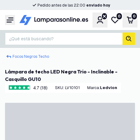
Pedido antes de las 22:00
enviado hoy
0
0
Cuenta
Mi lista de d
Carr
Menú
¿Qué está buscando?
busc
Focos Negros Techo
Lámpara de techo LED Negra Trio - Inclinable -
Casquillo GU10
4.7 (18)
SKU
:
LV10101
Marca
:
Ledvion
4.7 estrellas de puntuación