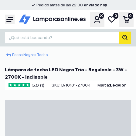
Pedido antes de las 22:00
enviado hoy
0
0
Cuenta
Mi lista de d
Carr
Menú
¿Qué está buscando?
busc
Focos Negros Techo
Lámpara de techo LED Negra Trio - Regulable - 3W -
2700K - Inclinable
5.0 (1)
SKU
:
LV10101-2700K
Marca
:
Ledvion
5 estrellas de puntuación