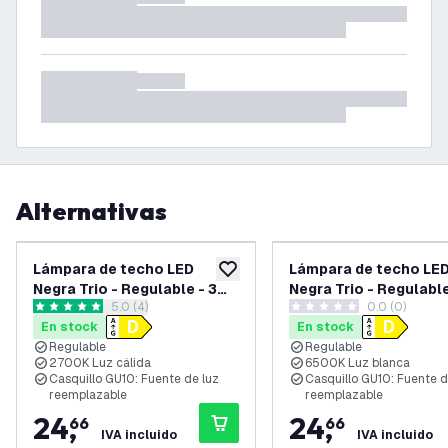
Alternativas
Lámpara de techo LED
Lámpara de techo LE
añadir a lista de deseos
Negra Trio - Regulable - 3W
Negra Trio - Regulabl
abrir el panel de reseñas
5.0 (4)
0.0 (0)
- 2700K - Inclinable
- 6500K - Inclinable
5 estrellas de puntuación
0 estrellas de puntuación
En stock
En stock
Regulable
Regulable
2700K Luz cálida
6500K Luz blanca
Casquillo GU10: Fuente de luz
Casquillo GU10: Fuente d
reemplazable
reemplazable
24
,
24
,
66
66
IVA incluido
IVA incluido