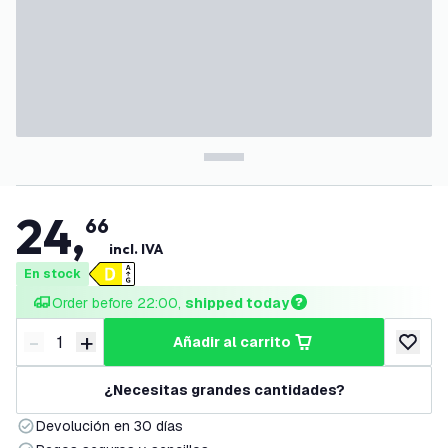
24
,
66
incl. IVA
En stock
Order before 22:00, 
shipped today
-
+
añadir al carrito
Disminuir cantidad
Aumentar cantidad
añadir a
¿Necesitas grandes cantidades?
Devolución en 30 días