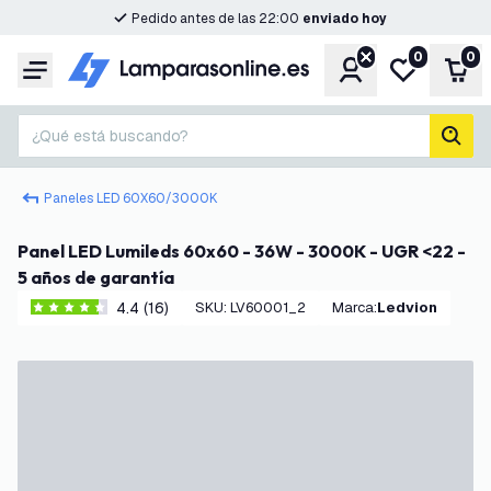
Pedido antes de las 22:00
enviado hoy
0
0
Cuenta
Mi lista de d
Carr
Menú
¿Qué está buscando?
busc
Paneles LED 60X60/3000K
Panel LED Lumileds 60x60 - 36W - 3000K - UGR <22 -
5 años de garantía
4.4 (16)
SKU
:
LV60001_2
Marca
:
Ledvion
4.4 estrellas de puntuación