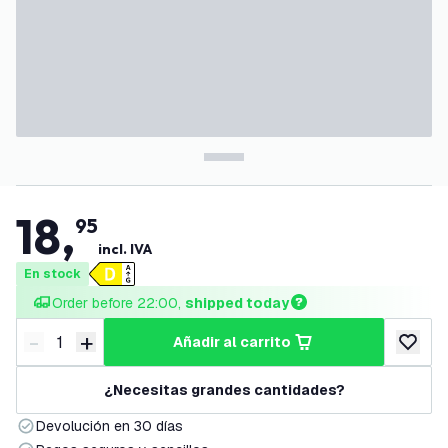
18
,
95
incl. IVA
En stock
Order before 22:00, 
shipped today
-
+
añadir al carrito
Disminuir cantidad
Aumentar cantidad
añadir a
¿Necesitas grandes cantidades?
Devolución en 30 días