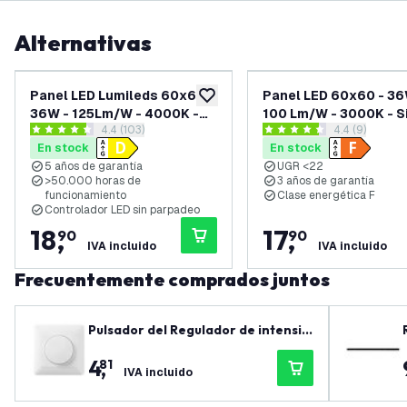
Alternativas
Panel LED Lumileds 60x60 -
Panel LED 60x60 - 36
añadir a lista de deseos
36W - 125Lm/W - 4000K -
100 Lm/W - 3000K - S
abrir el panel de reseñas
4.4 (103)
abrir el pane
4.4 (9)
UGR <22 - 5 años de
Parpadeos - UGR <22 
4.4 estrellas de puntuación
4.4 estrellas de puntuación
En stock
En stock
garantía
años de garantía
5 años de garantía
UGR <22
>50.000 horas de
3 años de garantía
funcionamiento
Clase energética F
Controlador LED sin parpadeo
18
,
17
,
90
90
IVA incluido
IVA incluido
Frecuentemente comprados juntos
Pulsador del Regulador de intensid
ad de Luz - Pulsar/girar
4
,
81
IVA incluido