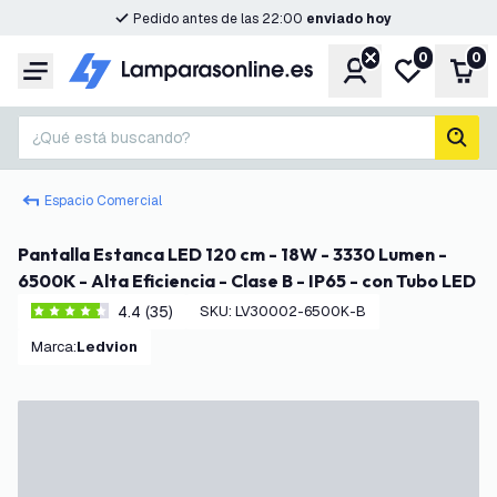
Pedido antes de las 22:00
enviado hoy
0
0
Cuenta
Mi lista de d
Carr
Menú
¿Qué está buscando?
busc
Espacio Comercial
Pantalla Estanca LED 120 cm - 18W - 3330 Lumen -
6500K - Alta Eficiencia - Clase B - IP65 - con Tubo LED
4.4 (35)
SKU
:
LV30002-6500K-B
4.4 estrellas de puntuación
Marca
:
Ledvion