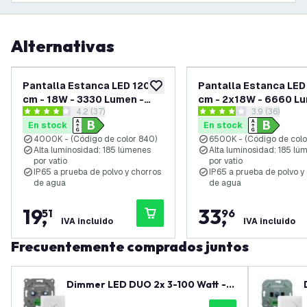
Alternativas
Pantalla Estanca LED 120
Pantalla Estanca LED
añadir a lista de deseos
cm - 18W - 3330 Lumen -
cm - 2x18W - 6660 Lu
abrir el panel de reseñas
4.2 (37)
abrir el pane
3.9 (36)
4000K - Alta Eficiencia -
6500K - Alta Eficienci
4.2 estrellas de puntuación
3.9 estrellas de puntuación
En stock
En stock
Clase B - IP65 - con Tubo
Clase B - IP65 - con 
4000K - (Código de color 840)
6500K - (Código de colo
LED
Tubos LED
Alta luminosidad: 185 lúmenes
Alta luminosidad: 185 lú
por vatio
por vatio
IP65 a prueba de polvo y chorros
IP65 a prueba de polvo y
de agua
de agua
19
,
33
,
51
96
IVA incluido
IVA incluido
Frecuentemente comprados juntos
Dimmer LED DUO 2x 3-100 Watt - 2
20-240V - Corte de fase - Univers