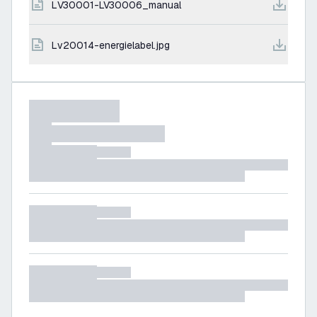
LV30001-LV30006_manual
lv20014-energielabel.jpg