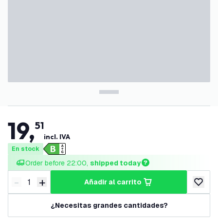
19
,
51
incl. IVA
En stock
Order before 22:00, 
shipped today
-
+
añadir al carrito
Disminuir cantidad
Aumentar cantidad
añadir a
¿Necesitas grandes cantidades?