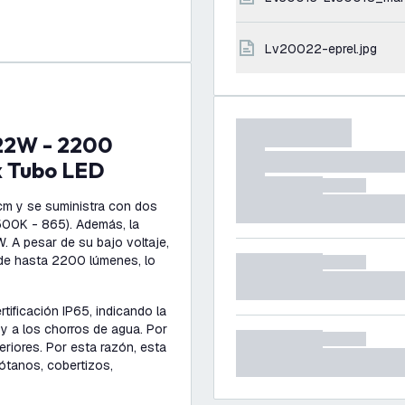
lv20022-eprel.jpg
x Tubo LED
cm y se suministra con dos
6500K - 865). Además, la
. A pesar de su bajo voltaje,
 de hasta 2200 lúmenes, lo
tificación IP65, indicando la
 y a los chorros de agua. Por
eriores. Por esta razón, esta
ótanos, cobertizos,