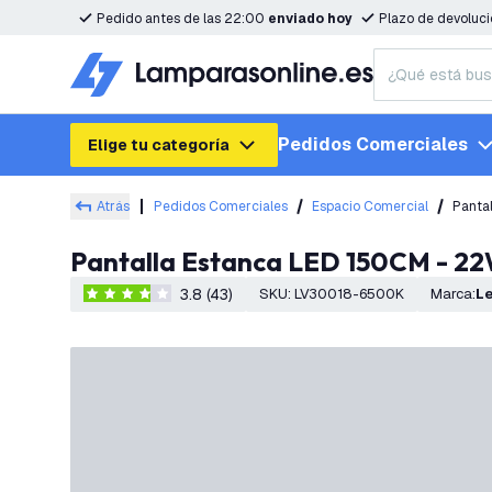
Pedido antes de las 22:00
enviado hoy
Plazo de devoluc
Pedidos Comerciales
Elige tu categoría
Atrás
Pedidos Comerciales
Espacio Comercial
Panta
Pantalla Estanca LED 150CM - 22
3.8 (43)
SKU
:
LV30018-6500K
Marca
:
L
3.8 estrellas de puntuación