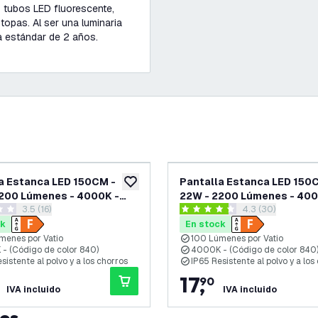
s tubos LED fluorescente,
topas. Al ser una luminaria
ía estándar de 2 años.
a Estanca LED 150CM -
Pantalla Estanca LED 150
eos
añadir a lista de deseos
200 Lúmenes - 4000K -
22W - 2200 Lúmenes - 400
abrir el panel de reseñas
3.5 (16)
abrir el panel de
4.3 (30)
con 2x Tubo LED
IP65 - con Tubo LED
llas de puntuación
4.3 estrellas de puntuación
ck
En stock
menes por Vatio
100 Lúmenes por Vatio
- (Código de color 840)
4000K - (Código de color 840
sistente al polvo y a los chorros
IP65 Resistente al polvo y a los
17
,
90
IVA incluido
IVA incluido
tos