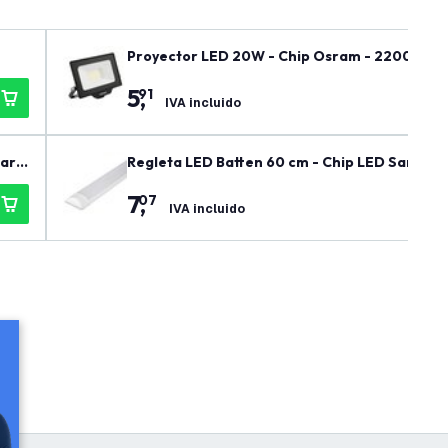
Proyector LED 20W - Chip Osram - 2200 Lum
5
,
91
IVA incluido
gara
Regleta LED Batten 60 cm - Chip LED Samsung 
7
,
07
IVA incluido