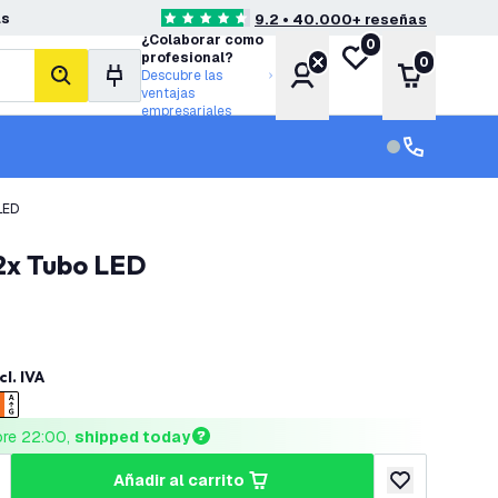
as
9.2 • 40.000+ reseñas
4.6 estrellas de puntuación
¿Colaborar como
0
Mi lista de deseos
profesional?
0
Cuenta
Carrito
Descubre las
buscar
ventajas
empresariales
Servicio al cl
Servicio al cl
LED
 2x Tubo LED
cl. IVA
ore 22:00, 
shipped today
añadir al carrito
cantidad
umentar cantidad
añadir a lista 