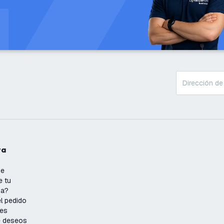
ta
se
e tu
ña?
l pedido
nes
de deseos