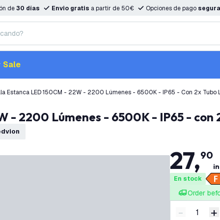
ión de
30 días
Envio gratis
a partir de 50€
Opciones de pago
segur
Sale
lla Estanca LED 150CM - 22W - 2200 Lúmenes - 6500K - IP65 - Con 2x Tubo 
W - 2200 Lúmenes - 6500K - IP65 - con
edvion
27
,
90
in
En stock
Order bef
-
+
Disminuir 
A