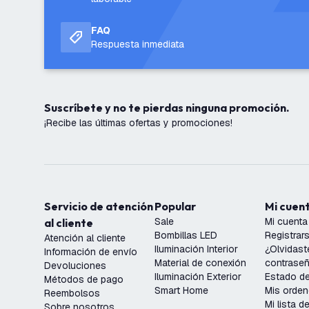
FAQ
Respuesta inmediata
Suscríbete y no te pierdas ninguna promoción.
¡Recibe las últimas ofertas y promociones!
Servicio de atención
Popular
Mi cuen
Sale
Mi cuenta
al cliente
Bombillas LED
Registrar
Atención al cliente
Iluminación Interior
¿Olvidast
Información de envío
Material de conexión
contrase
Devoluciones
Iluminación Exterior
Estado de
Métodos de pago
Smart Home
Mis orde
Reembolsos
Mi lista 
Sobre nosotros