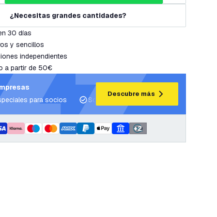
¿Necesitas grandes cantidades?
en 30 días
os y sencillos
iones independientes
o a partir de 50€
empresas
Descubre más
speciales para socios
Soporte para proyectos y planes de ilum
+
2