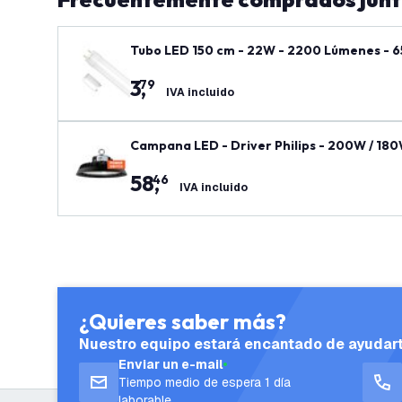
Tubo LED 150 cm - 22W - 2200 Lúmenes - 6
3
,
79
IVA incluido
Campana LED - Driver Philips - 200W / 180W
ntía
58
,
46
IVA incluido
¿Quieres saber más?
Nuestro equipo estará encantado de ayudar
Enviar un e-mail
Tiempo medio de espera 1 día
laborable