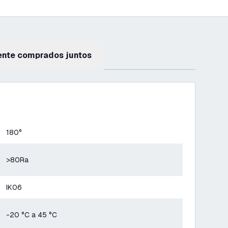
ente comprados juntos
180°
>80Ra
IK06
-20 °C a 45 °C