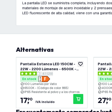
La pantalla LED se suministra completa, incluyendo do
materiales de montaje de acero inoxidable y 2 prensaes
LED fluorescente de alta calidad, viene con una garant
Alternativas
Pantalla Estanca LED 150CM -
Pantall
añadir a lista de des
22W - 2200 Lúmenes - 6500K -
22W - 2
abrir el panel de reseñas
4.1 (29)
IP65 - con Tubo LED
IP65 - 
4.1 estrellas de puntuación
3.5 estre
En stock
En sto
100 Lúmenes por Vatio
100 Lú
6500K - (Código de color 865)
4000K 
IP65 Resistente al polvo y a los chorros
IP65 Re
17
,
27
,
90
90
IVA incluido
Frecuentemente comprados jun