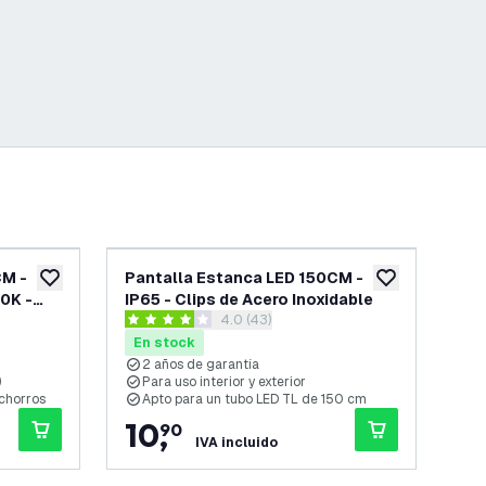
CM -
Pantalla Estanca LED 150CM -
Pa
añadir a lista de deseos
añadir a lista d
0K -
IP65 - Clips de Acero Inoxidable
Dob
 reseñas
abrir el panel de reseñas
4.0 (43)
Ino
4 estrellas de puntuación
4.1 
En stock
En
2 años de garantía
2
)
Para uso interior y exterior
P
 chorros
Apto para un tubo LED TL de 150 cm
A
10
,
1
90
IVA incluido