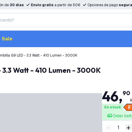
ión de
30 días
Envio gratis
a partir de 50€
Opciones de pago
segur
Sale
mbilla G9 LED - 3.3 Watt - 410 Lumen - 3000K
- 3.3 Watt - 410 Lumen - 3000K
46
,
90
i
En stock
Order bef
-
+
Disminuir 
A