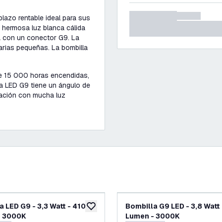
azo rentable ideal para sus
 hermosa luz blanca cálida
 con un conector G9. La
arias pequeñas. La bombilla
de 15 000 horas encendidas,
la LED G9 tiene un ángulo de
tación con mucha luz
a LED G9 - 3,3 Watt - 410
Bombilla G9 LED - 3,8 Watt
eos
añadir a lista de deseos
- 3000K
Lumen - 3000K