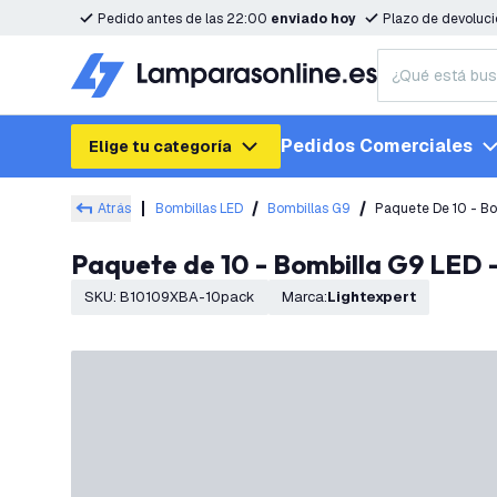
Pedido antes de las 22:00
enviado hoy
Plazo de devoluc
Pedidos Comerciales
Elige tu categoría
Atrás
Bombillas LED
Bombillas G9
Paquete De 10 - Bo
Paquete de 10 - Bombilla G9 LED 
SKU
:
B10109XBA-10pack
Marca
:
Lightexpert