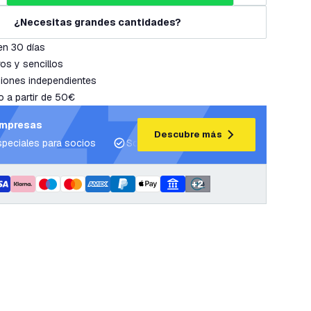
¿Necesitas grandes cantidades?
en 30 días
os y sencillos
iones independientes
o a partir de 50€
empresas
Descubre más
speciales para socios
Soporte para proyectos y planes de ilum
+
2