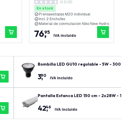
0.0 (0)
65 cm
65
0 estrellas de puntuación
5 es
En stock
En
Prensaestopas M20 individual
I
Incl. 2 Enchufes
D
Material de conmutación Niko New Hydro
M
76
,
6
95
IVA incluido
Bombilla LED GU10 regulable - 5W - 3000K - 
3
,
90
IVA incluido
Pantalla Estanca LED 150 cm - 2x28W - 10360 L
ED
42
,
46
IVA incluido