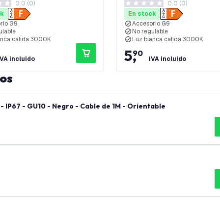
0.0 (0)
0.0 (0)
as de puntuación
0 estrellas de puntuación
ck
En stock
rio G9
Accesorio G9
ulable
No regulable
anca cálida 3000K
Luz blanca cálida 3000K
5
,
90
IVA incluido
IVA incluido
tos
 IP67 - GU10 - Negro - Cable de 1M - Orientable