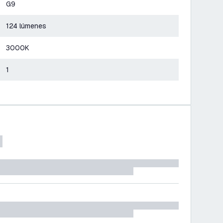
G9
124 lúmenes
3000K
1