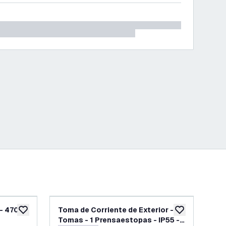
 - 470
Toma de Corriente de Exterior - 2
Tom
añadir a lista de deseos
añadir a lista d
Tomas - 1 Prensaestopas - IP55 -
Tom