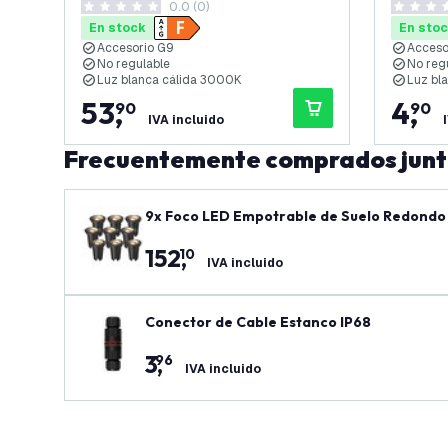
0.0 (0)
0 estrellas de puntuación
0 estrell
En stock
En sto
Accesorio G9
Acceso
No regulable
No reg
Luz blanca cálida 3000K
Luz bl
53
,
4
,
90
90
IVA incluido
Frecuentemente comprados jun
9x Foco LED Empotrable de Suelo Redondo -
152
,
10
IVA incluido
Conector de Cable Estanco IP68
3
,
96
IVA incluido