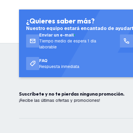
¿Quieres saber más?
Nuestro equipo estará encantado de ayudar
Enviar un e-mail
Tiempo medio de espera 1 día
laborable
FAQ
Respuesta inmediata
Suscríbete y no te pierdas ninguna promoción.
¡Recibe las últimas ofertas y promociones!