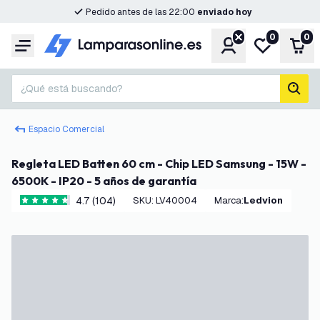
Pedido antes de las 22:00
enviado hoy
0
0
Cuenta
Mi lista de d
Carr
Menú
¿Qué está buscando?
busc
Espacio Comercial
Regleta LED Batten 60 cm - Chip LED Samsung - 15W -
6500K - IP20 - 5 años de garantía
4.7 (104)
SKU
:
LV40004
Marca
:
Ledvion
4.7 estrellas de puntuación