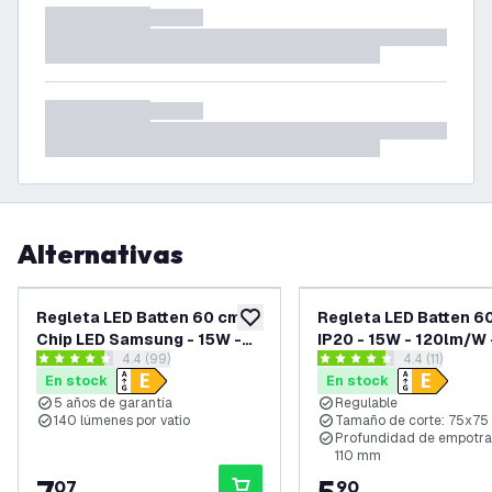
Alternativas
Regleta LED Batten 60 cm -
Regleta LED Batten 6
añadir a lista de deseos
Chip LED Samsung - 15W -
IP20 - 15W - 120lm/W 
abrir el panel de reseñas
4.4 (99)
abrir el pane
4.4 (11)
4000K - IP20 - 5 años de
6500K - 2 años de ga
4.4 estrellas de puntuación
4.4 estrellas de puntuación
En stock
En stock
garantía
5 años de garantía
Regulable
140 lúmenes por vatio
Tamaño de corte: 75x7
Profundidad de empotra
110 mm
07
90