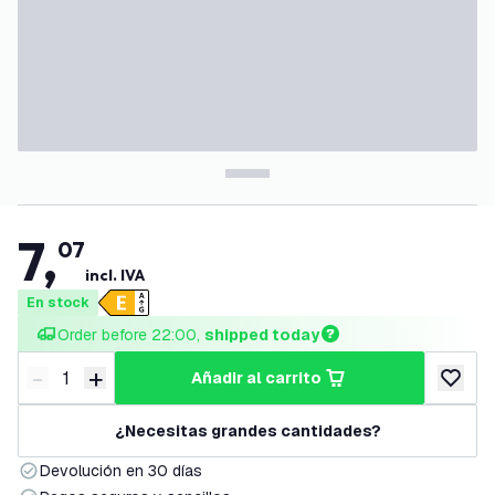
7
,
07
incl. IVA
En stock
Order before 22:00, 
shipped today
-
+
añadir al carrito
Disminuir cantidad
Aumentar cantidad
añadir a
¿Necesitas grandes cantidades?
Devolución en 30 días