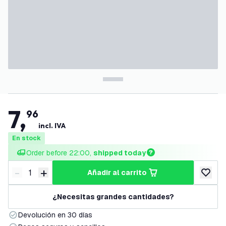
7
,
96
incl. IVA
En stock
Order before 22:00, 
shipped today
-
+
añadir al carrito
Disminuir cantidad
Aumentar cantidad
añadir a
¿Necesitas grandes cantidades?
Devolución en 30 días