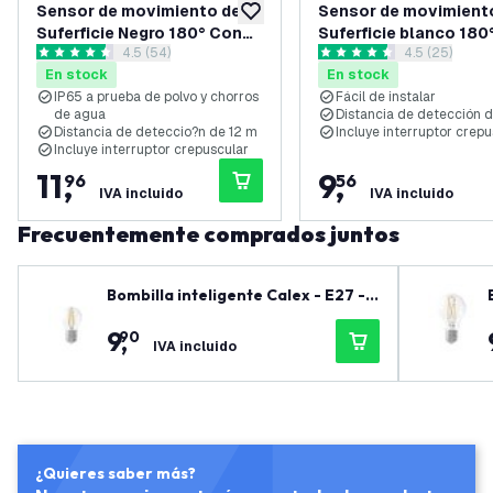
Sensor de movimiento de
Sensor de movimient
añadir a lista de deseos
Suferficie Negro 180° Con
Suferficie blanco 180
abrir el panel de reseñas
4.5 (54)
abrir el pane
4.5 (25)
interruptor crepuscular
interruptor crepuscul
4.5 estrellas de puntuación
4.5 estrellas de puntuación
En stock
En stock
Alcance de 12M Máx 600W
Alcance de 12M
IP65 a prueba de polvo y chorros
Fácil de instalar
IP65
de agua
Distancia de detección 
Distancia de deteccio?n de 12 m
Incluye interruptor crepu
Incluye interruptor crepuscular
11
,
9
,
96
56
IVA incluido
IVA incluido
Frecuentemente comprados juntos
Bombilla inteligente Calex - E27 -
4.9W - 470 lúmenes - 1800K - 3000
9
,
90
K
IVA incluido
¿Quieres saber más?