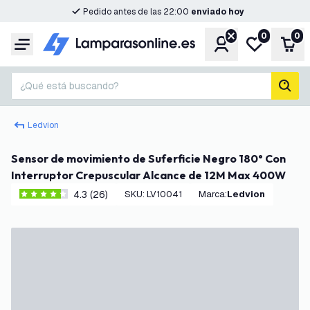
Pedido antes de las 22:00
enviado hoy
0
0
Cuenta
Mi lista de d
Carr
Menú
¿Qué está buscando?
busc
Ledvion
Sensor de movimiento de Suferficie Negro 180° Con
Interruptor Crepuscular Alcance de 12M Max 400W
4.3 (26)
SKU
:
LV10041
Marca
:
Ledvion
4.3 estrellas de puntuación