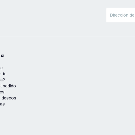
ta
se
e tu
ña?
l pedido
nes
de deseos
ias