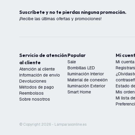
Suscríbete y no te pierdas ninguna promoción.
¡Recibe las últimas ofertas y promociones!
Servicio de atención
Popular
Mi cuen
Sale
Mi cuenta
al cliente
Bombillas LED
Registrar
Atención al cliente
Iluminación Interior
¿Olvidast
Información de envío
Material de conexión
contrase
Devoluciones
Iluminación Exterior
Estado de
Métodos de pago
Smart Home
Mis orde
Reembolsos
Mi lista 
Sobre nosotros
Preferenc
© Copyright 2026 - Lámparasonline.es