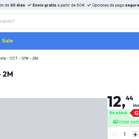
ión de
30 días
Envio gratis
a partir de 50€
Opciones de pago
segur
Sale
ista - CCT - 12W - 2M
- 2M
12
,
44
inc
En stock
Order bef
-
+
Disminuir 
A