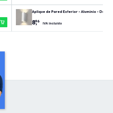
Aplique de Pared Exterior - Aluminio - Doble C
8
,
96
IVA incluido