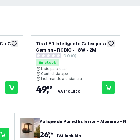
IC + CCT
Tira LED Inteligente Calex para
Tir
añadir a lista de deseos
añadir a lista d
Gaming - RGBIC - 18W - 2M
Ga
0.0 (0)
0 estrellas de puntuación
0 es
En stock
En
Listo para usar
C
Control vía app
I
Incl. mando a distancia
G
49
,
3
88
IVA incluido
Aplique de Pared Exterior - Aluminio - Negro -
26
,
96
IVA incluido