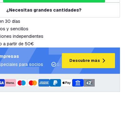
¿Necesitas grandes cantidades?
en 30 días
os y sencillos
iones independientes
o a partir de 50€
empresas
Descubre más
speciales para socios
Soporte para proyectos y planes de ilum
+
2