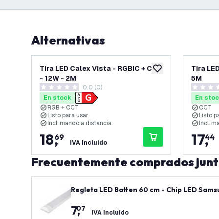
Alternativas
Tira LED Calex Vista - RGBIC + CCT
Tira LE
añadir a lista de des
- 12W - 2M
5M
0.0 (0)
0 estrellas de puntuación
0 estrell
En stock
En sto
RGB + CCT
CCT
Listo para usar
Listo p
Incl. mando a distancia
Incl. m
18
,
17
,
69
44
IVA incluido
Frecuentemente comprados jun
Regleta LED Batten 60 cm - Chip LED Samsu
7
,
07
IVA incluido