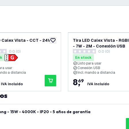
D Calex Vista - CCT - 24W -
Tira LED Calex Vista - RGB
eos
añadir a lista de deseos
- 7W - 2M - Conexión USB
0.0 (0)
0.0 (0)
as de puntuación
0 estrellas de puntuación
ck
En stock
Listo para usar
ara usar
Conexión USB
ando a distancia
Incl. mando a distancia
8
,
69
IVA incluido
IVA incluido
tos
ng - 15W - 4000K - IP20 - 5 años de garantía