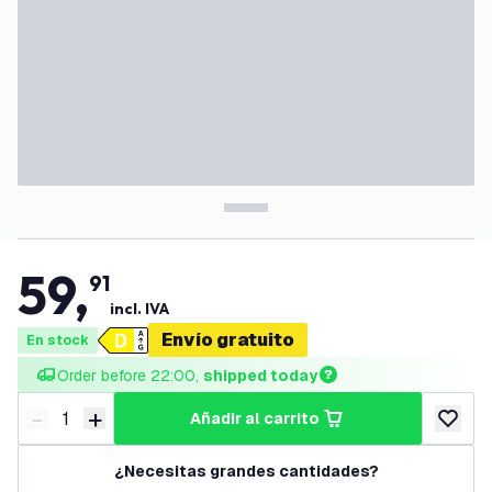
59
,
91
incl. IVA
Envío gratuito
En stock
Order before 22:00, 
shipped today
-
+
añadir al carrito
Disminuir cantidad
Aumentar cantidad
añadir a
¿Necesitas grandes cantidades?