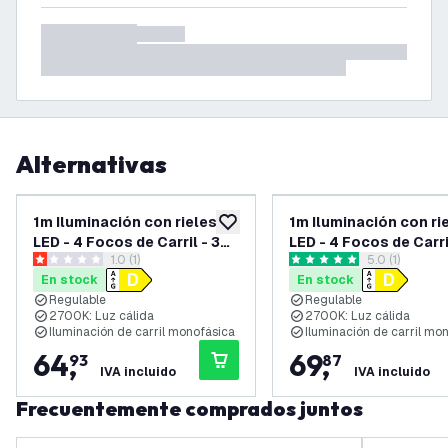
Alternativas
1m Iluminación con rieles
1m Iluminación con ri
añadir a lista de deseos
LED - 4 Focos de Carril - 3W
LED - 4 Focos de Carri
abrir el panel de reseñas
1.0 (1)
abrir el panel
5.0 (1)
- 2700K - Regulable -
- 2700K - Regulable -
1 estrellas de puntuación
5 estrellas de puntuación
En stock
En stock
Monofásico - Blanco
Monofásico - Negro
Regulable
Regulable
2700K: Luz cálida
2700K: Luz cálida
Iluminación de carril monofásica
Iluminación de carril mo
64
,
69
,
93
87
IVA incluido
IVA incluido
Frecuentemente comprados juntos