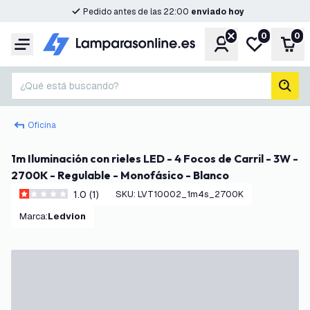
Pedido antes de las 22:00
enviado hoy
0
0
Cuenta
Mi lista de d
Carr
Menú
¿Qué está buscando?
busc
Oficina
1m Iluminación con rieles LED - 4 Focos de Carril - 3W -
2700K - Regulable - Monofásico - Blanco
1.0 (1)
SKU
:
LVT10002_1m4s_2700K
1 estrellas de puntuación
Marca
:
Ledvion