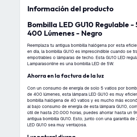
información del producto
Bombilla LED GU10 Regulable - 5W - 4000K -
400 Lúmenes - Negro
Reemplaza tu antigua bombilla halógena por esta efici
en día, la bombilla GU10 es imprescindible cuando se tr
empotrables o lámparas de techo. Esta GU10 LED regul
Lamparasonline es una bombilla LED de 5W.
Ahorra en la factura de la luz
Con un consumo de energía de solo 5 vatios por bombi
de 400 lúmenes, esta lámpara LED GU10 es muy eficien
bombilla halógena de 40 vatios y es mucho más económi
al bajo consumo de energía de esta lámpara GU10, com
útil de hasta 20.000 horas, puedes ahorrar hasta un
antigua bombilla GU10. Esto, junto con una garantía de
LED GU10 sea muy ventajosa.
Luz natural diurna