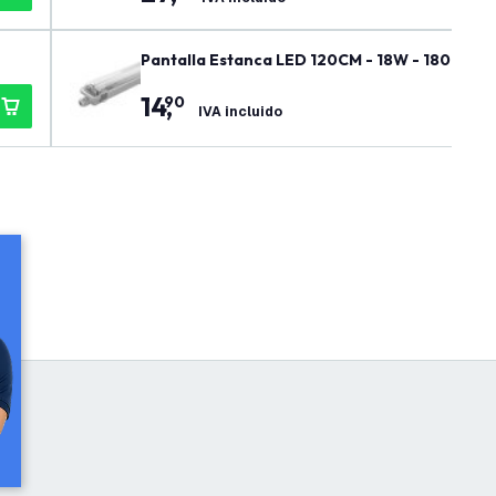
Pantalla Estanca LED 120CM - 18W - 1800 Lúm
14
,
90
IVA incluido