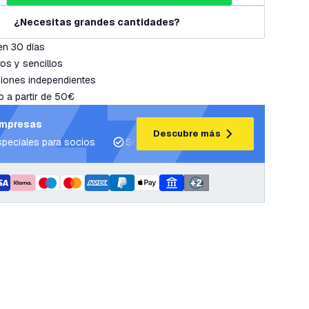
¿Necesitas grandes cantidades?
en 30 días
os y sencillos
iones independientes
o a partir de 50€
empresas
Descubre más
speciales para socios
Soporte para proyectos y planes de ilum
+
2