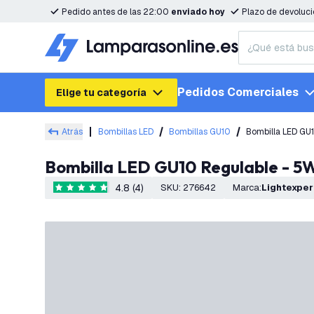
Pedido antes de las 22:00
enviado hoy
Plazo de devoluc
Pedidos Comerciales
Elige tu categoría
Atrás
Bombillas LED
Bombillas GU10
Bombilla LED GU
Bombilla LED GU10 Regulable - 
4.8 (4)
SKU
:
276642
Marca
:
Lightexper
4.8 estrellas de puntuación