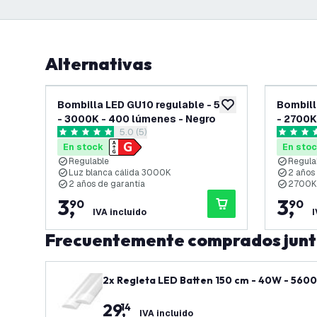
Alternativas
Bombilla LED GU10 regulable - 5W
Bombill
añadir a lista de des
- 3000K - 400 lúmenes - Negro
- 2700K
abrir el panel de reseñas
5.0 (5)
5 estrellas de puntuación
5 estrell
En stock
En sto
Regulable
Regula
Luz blanca cálida 3000K
2 años
2 años de garantía
2700K 
3
,
3
,
90
90
IVA incluido
I
Frecuentemente comprados jun
2x Regleta LED Batten 150 cm - 40W - 5600
29
,
14
IVA incluido