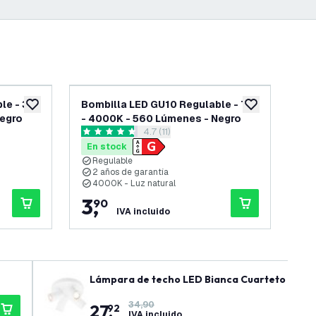
le - 3W
Bombilla LED GU10 Regulable - 7W
Bom
añadir a lista de deseos
añadir a lista d
Negro
- 4000K - 560 Lúmenes - Negro
- 
reseñas
abrir el panel de reseñas
4.7 (11)
4.7 estrellas de puntuación
5 es
En stock
En
Regulable
R
2 años de garantía
L
4000K - Luz natural
2
3
,
3
90
IVA incluido
Lámpara de techo LED Bianca Cuarteto - Incli
34,90
27
,
92
IVA incluido