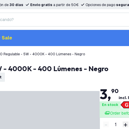
ión de
30 días
Envio gratis
a partir de 50€
Opciones de pago
segur
Sale
10 Regulable - 5W - 4000K - 400 Lúmenes - Negro
5W - 4000K - 400 Lúmenes - Negro
t
3
,
90
incl. 
En stock
Order bef
-
+
Disminuir 
A