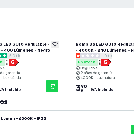
a LED GU10 Regulable - 5W
Bombilla LED GU10 Regulab
eos
añadir a lista de deseos
 - 400 Lúmenes - Negro
- 4000K - 240 Lúmenes - 
abrir el panel de reseñas
5.0 (1)
abrir el panel de 
1.0 (1)
as de puntuación
1 estrellas de puntuación
ck
En stock
ble
Regulable
 de garantía
2 años de garantía
- Luz cálida
4000K - Luz natural
3
,
90
VA incluido
IVA incluido
tos
 Lumen - 6500K - IP20