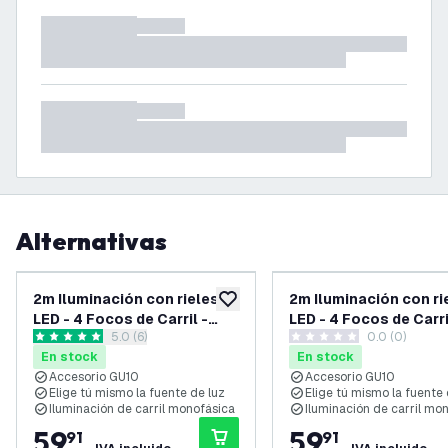
Alternativas
2m Iluminación con rieles
2m Iluminación con ri
añadir a lista de deseos
LED - 4 Focos de Carril -
LED - 4 Focos de Carri
abrir el panel de reseñas
5.0 (6)
0.0 (0)
Regulable - Monofásico -
Regulable - Monofási
5 estrellas de puntuación
0 estrellas de puntuación
En stock
En stock
Negro
Blanco
Accesorio GU10
Accesorio GU10
Elige tú mismo la fuente de luz
Elige tú mismo la fuente 
Iluminación de carril monofásica
Iluminación de carril mo
59
,
59
,
91
91