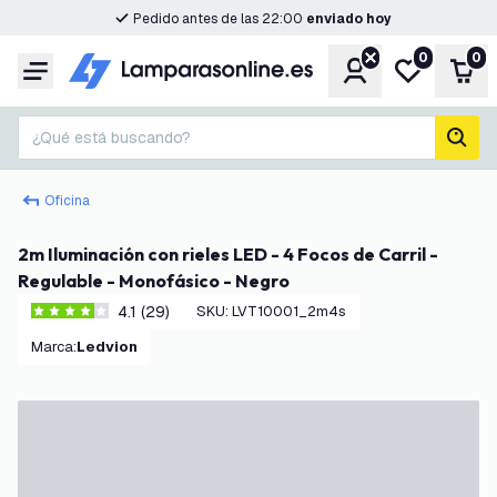
Pedido antes de las 22:00
enviado hoy
0
0
Cuenta
Mi lista de d
Carr
Menú
¿Qué está buscando?
busc
Oficina
2m Iluminación con rieles LED - 4 Focos de Carril -
Regulable - Monofásico - Negro
4.1 (29)
SKU
:
LVT10001_2m4s
4.1 estrellas de puntuación
Marca
:
Ledvion