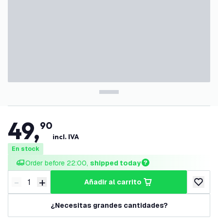
49
,
90
incl. IVA
En stock
Order before 22:00, 
shipped today
-
+
añadir al carrito
Disminuir cantidad
Aumentar cantidad
añadir a
¿Necesitas grandes cantidades?