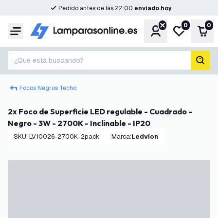
Pedido antes de las 22:00
enviado hoy
0
0
Cuenta
Mi lista de d
Carr
Menú
¿Qué está buscando?
busc
Focos Negros Techo
2x Foco de Superficie LED regulable - Cuadrado -
Negro - 3W - 2700K - Inclinable - IP20
SKU
:
LV10026-2700K-2pack
Marca
:
Ledvion