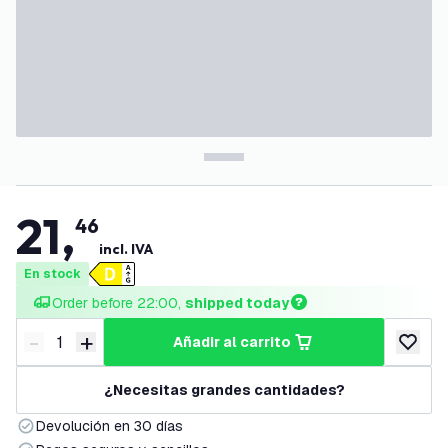
21
,
46
incl. IVA
En stock
Order before 22:00, 
shipped today
-
+
añadir al carrito
Disminuir cantidad
Aumentar cantidad
añadir a
¿Necesitas grandes cantidades?
Devolución en 30 días