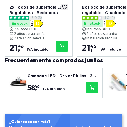
2x Focos de Superficie LED
2x Foco de Superficie
añadir a lista de deseos
Regulables - Redondos -
regulable - Cuadrado 
abrir el panel de reseñas
5.0 (3)
abrir el pane
4.0 (2)
Negros - 3W - 2700K -
Blanco - 3W - 2700K -
5 estrellas de puntuación
4 estrellas de puntuación
En stock
En stock
Inclinables - IP20
Inclinable - IP20
Incl. foco GU10
Incl. foco GU10
2 años de garantía
2 años de garantía
Instalación sencilla
Instalación sencilla
21
,
21
,
46
46
IVA incluido
IVA incluido
Frecuentemente comprados juntos
Campana LED - Driver Philips - 20
0W / 180W / 160W - 90° - 185lm/W -
58
,
46
6500K - IP65 - Regulable - 5 años d
IVA incluido
e garantía
¿Quieres saber más?