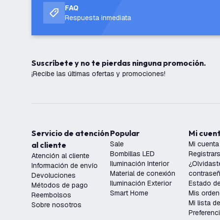
FAQ
Respuesta inmediata
Suscríbete y no te pierdas ninguna promoción.
¡Recibe las últimas ofertas y promociones!
Servicio de atención
Popular
Mi cuen
Sale
Mi cuenta
al cliente
Bombillas LED
Registrar
Atención al cliente
Iluminación Interior
¿Olvidast
Información de envío
Material de conexión
contrase
Devoluciones
Iluminación Exterior
Estado de
Métodos de pago
Smart Home
Mis orde
Reembolsos
Mi lista 
Sobre nosotros
Preferenc