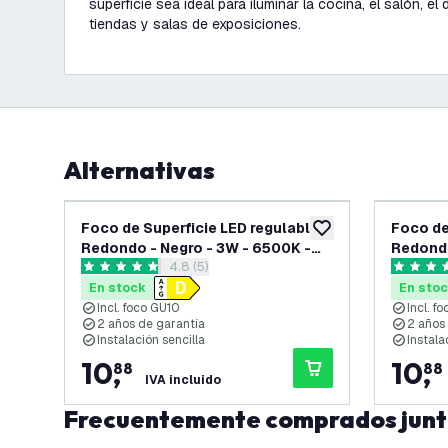
superficie sea ideal para iluminar la cocina, el salón, el d
tiendas y salas de exposiciones.
Alternativas
Foco de Superficie LED regulable -
Foco de
añadir a lista de des
Redondo - Negro - 3W - 6500K -
Redondo
abrir el panel de reseñas
4.8 (5)
Inclinable - IP20
Inclinab
4.8 estrellas de puntuación
5 estrell
En stock
En sto
Incl. foco GU10
Incl. f
2 años de garantía
2 años
Instalación sencilla
Instala
10
,
10
,
88
88
IVA incluido
Frecuentemente comprados jun