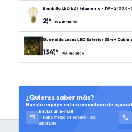
Bombilla LED E27 Filamento - 1W - 2100K -
2
,
36
IVA incluido
Guirnalda Luces LED Exterior 35m + Cable d
134
,
96
IVA incluido
¿Quieres saber más?
Nuestro equipo estará encantado de ayudar
Enviar un e-mail
Tiempo medio de espera 1 día
laborable