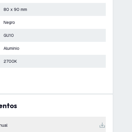
80 x 90 mm
Negro
GU10
Aluminio
2700K
entos
nual