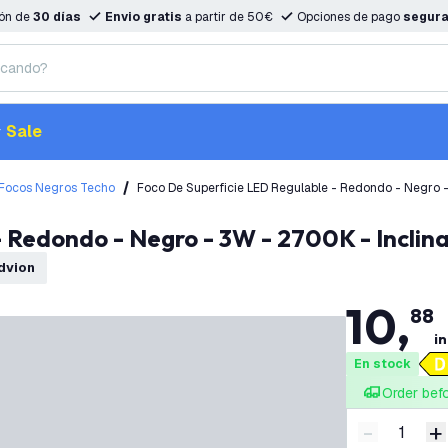
ión de
30 días
Envio gratis
a partir de 50€
Opciones de pago
segur
Sale
Focos Negros Techo
Foco De Superficie LED Regulable - Redondo - Negro -
- Redondo - Negro - 3W - 2700K - Inclina
edvion
10
,
88
in
En stock
Order bef
-
+
Disminuir 
A