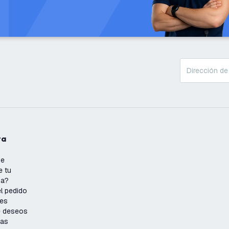
ta
se
e tu
ña?
l pedido
nes
de deseos
ias