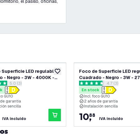
ormitorio, el pasillo, oficinas,
 Superficie LED regulable -
Foco de Superficie LED reg
eos
añadir a lista de deseos
 - Negro - 3W - 4000K -
Cuadrado - Negro - 3W - 2
abrir el panel de reseñas
5.0 (3)
abrir el panel de
4.7 (3)
le - IP20
Inclinable - IP20
as de puntuación
4.7 estrellas de puntuación
ck
En stock
oco GU10
Incl. foco GU10
 de garantía
2 años de garantía
ción sencilla
Instalación sencilla
10
,
88
IVA incluido
IVA incluido
tos