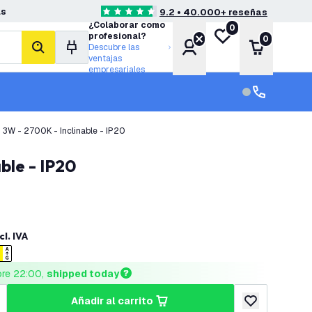
as
9.2 • 40.000+ reseñas
4.6 estrellas de puntuación
¿Colaborar como
0
Mi lista de deseos
profesional?
0
Cuenta
Carrito
Descubre las
buscar
ventajas
empresariales
Servicio al cl
Servicio al cl
 3W - 2700K - Inclinable - IP20
ble - IP20
cl. IVA
ore 22:00, 
shipped today
añadir al carrito
cantidad
umentar cantidad
añadir a lista 