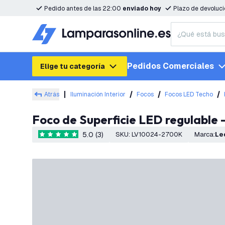
Pedido antes de las 22:00
enviado hoy
Plazo de devoluc
Pedidos Comerciales
Elige tu categoría
Atrás
Iluminación Interior
Focos
Focos LED Techo
Foco de Superficie LED regulable 
5.0 (3)
SKU
:
LV10024-2700K
Marca
:
L
5 estrellas de puntuación