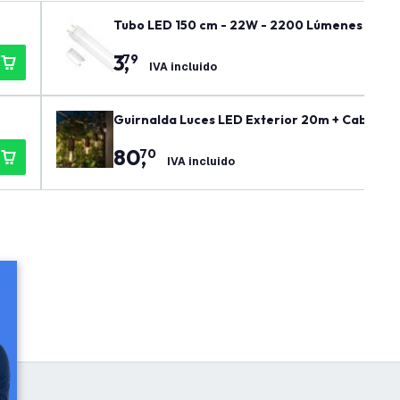
Tubo LED 150 cm - 22W - 2200 Lúmenes - 6500
3
,
79
IVA incluido
Guirnalda Luces LED Exterior 20m + Cable de 
80
,
70
IVA incluido