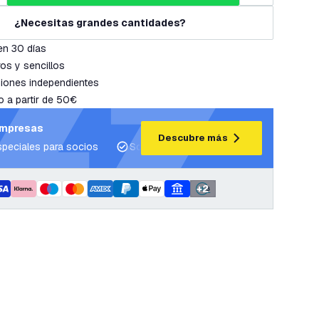
¿Necesitas grandes cantidades?
en 30 días
os y sencillos
iones independientes
o a partir de 50€
empresas
Descubre más
speciales para socios
Soporte para proyectos y planes de ilum
+
2