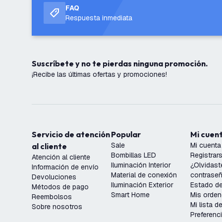
FAQ
Respuesta inmediata
Suscríbete y no te pierdas ninguna promoción.
¡Recibe las últimas ofertas y promociones!
Servicio de atención
Popular
Mi cuen
Sale
Mi cuenta
al cliente
Bombillas LED
Registrar
Atención al cliente
Iluminación Interior
¿Olvidast
Información de envío
Material de conexión
contrase
Devoluciones
Iluminación Exterior
Estado de
Métodos de pago
Smart Home
Mis orde
Reembolsos
Mi lista 
Sobre nosotros
Preferenc