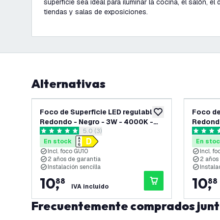
superficie sea ideal para iluminar la cocina, el salón, el d
tiendas y salas de exposiciones.
Alternativas
Foco de Superficie LED regulable -
Foco de
añadir a lista de des
Redondo - Negro - 3W - 4000K -
Redondo
abrir el panel de reseñas
5.0 (3)
Inclinable - IP20
Inclinab
5 estrellas de puntuación
5 estrell
En stock
En sto
Incl. foco GU10
Incl. f
2 años de garantía
2 años
Instalación sencilla
Instala
10
,
10
,
88
88
IVA incluido
Frecuentemente comprados jun