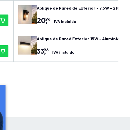
Aplique de Pared de Exterior - 7.5W - 2100K -
20
,
96
IVA incluido
Aplique de Pared Exterior 15W - Aluminio - Ne
33
,
96
IVA incluido