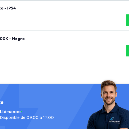
o - IP54
700K - Negro
te
Llámanos
Disponible de 09:00 a 17:00