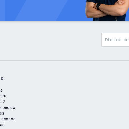
ta
se
e tu
ña?
l pedido
nes
de deseos
ias