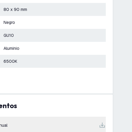
80 x 90 mm
Negro
GU10
Aluminio
6500K
entos
nual