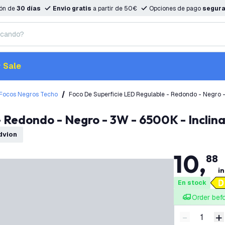
ión de
30 días
Envio gratis
a partir de 50€
Opciones de pago
segur
Sale
Focos Negros Techo
Foco De Superficie LED Regulable - Redondo - Negro -
- Redondo - Negro - 3W - 6500K - Inclina
edvion
10
,
88
in
En stock
Order bef
-
+
Disminuir 
A