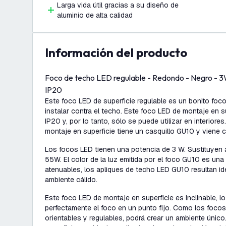
Larga vida útil gracias a su diseño de
aluminio de alta calidad
información del producto
Foco de techo LED regulable - Redondo - Negro - 3W
IP20
Este foco LED de superficie regulable es un bonito foco 
instalar contra el techo. Este foco LED de montaje en su
IP20 y, por lo tanto, sólo se puede utilizar en interior
montaje en superficie tiene un casquillo GU10 y viene 
Los focos LED tienen una potencia de 3 W. Sustituyen
55W. El color de la luz emitida por el foco GU10 es una
atenuables, los apliques de techo LED GU10 resultan id
ambiente cálido.
Este foco LED de montaje en superficie es inclinable, lo
perfectamente el foco en un punto fijo. Como los focos
orientables y regulables, podrá crear un ambiente únic