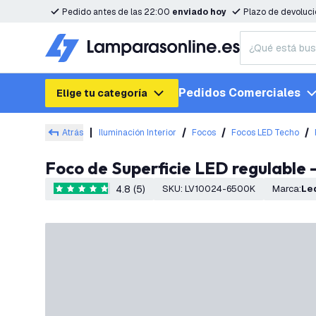
Pedido antes de las 22:00
enviado hoy
Plazo de devoluc
Pedidos Comerciales
Elige tu categoría
Atrás
Iluminación Interior
Focos
Focos LED Techo
Foco de Superficie LED regulable 
4.8 (5)
SKU
:
LV10024-6500K
Marca
:
L
4.8 estrellas de puntuación