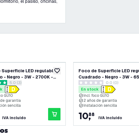
ormitorio, el pasillo, oficinas,
 Superficie LED regulable -
Foco de Superficie LED reg
eos
añadir a lista de deseos
 - Negro - 3W - 2700K -
Cuadrado - Negro - 3W - 6
abrir el panel de reseñas
5.0 (3)
0.0 (0)
le - IP20
Inclinable - IP20
as de puntuación
0 estrellas de puntuación
ck
En stock
oco GU10
Incl. foco GU10
 de garantía
2 años de garantía
ción sencilla
Instalación sencilla
10
,
88
IVA incluido
IVA incluido
tos