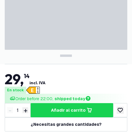
29
,
14
incl. IVA
En stock
Order before 22:00, 
shipped today
-
+
añadir al carrito
Disminuir cantidad
Aumentar cantidad
añadir a
¿Necesitas grandes cantidades?