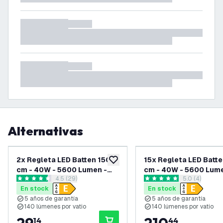
Alternativas
2x Regleta LED Batten 150
15x Regleta LED Batte
añadir a lista de deseos
cm - 40W - 5600 Lumen -
cm - 40W - 5600 Lume
abrir el panel de reseñas
4.5 (29)
abrir el pane
5.0 (4)
4000K - IP20
6500K - IP20
4.5 estrellas de puntuación
5 estrellas de puntuación
En stock
En stock
5 años de garantía
5 años de garantía
140 lúmenes por vatio
140 lúmenes por vatio
14
44