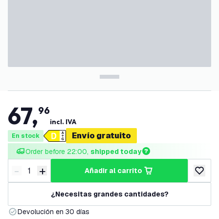
67
,
96
incl. IVA
Envío gratuito
En stock
Order before 22:00, 
shipped today
-
+
añadir al carrito
Disminuir cantidad
Aumentar cantidad
añadir a
¿Necesitas grandes cantidades?
Devolución en 30 días