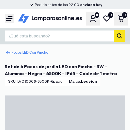
Pedido antes de las 22:00
enviado hoy
0
0
Cuenta
Mi lista de d
Carr
Menú
¿Qué está buscando?
busc
Focos LED Con Pincho
Set de 6 Focos de jardín LED con Pincho - 3W -
Aluminio - Negro - 6500K - IP65 - Cable de 1 metro
SKU
:
LVO10006-6500K-6pack
Marca
:
Ledvion