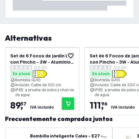
Alternativas
Set de 6 Focos de jardín LED
Set de 6 Focos de jar
añadir a lista de deseos
con Pincho - 3W - Aluminio -
con Pincho - 3W - Alu
0.0 (0)
0.0 (0)
Negro - 6500K - IP65 -
Negro - 6500K - IP65 
0 estrellas de puntuación
0 estrellas de puntuación
En stock
En stock
Cable de 1 metro
Cable de 2 metros co
Bombilla GU10
Bombilla GU10
enchufe
Incluido: Cable de 100 cm
Incluido: Cable de 200 
IP65: a prueba de polvo y chorros
IP65: a prueba de polvo 
de agua
de agua
89
,
111
,
57
96
IVA incluido
IVA incluido
Frecuentemente comprados juntos
Bombilla inteligente Calex - E27 -