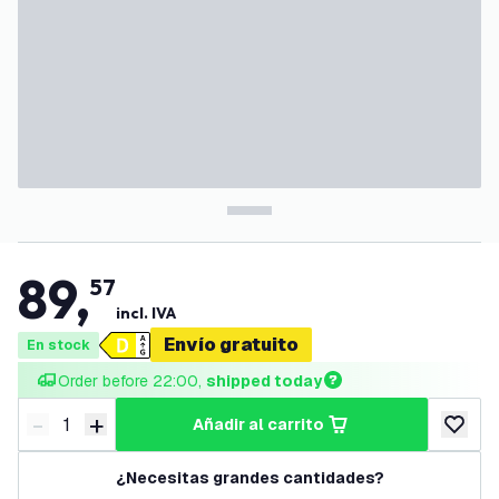
89
,
57
incl. IVA
Envío gratuito
En stock
Order before 22:00, 
shipped today
-
+
añadir al carrito
Disminuir cantidad
Aumentar cantidad
añadir a
¿Necesitas grandes cantidades?