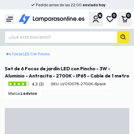
Pedido antes de las 22:00
enviado hoy
0
0
Cuenta
Mi lista de d
Carr
Menú
¿Qué está buscando?
busc
Focos LED Con Pincho
Set de 6 Focos de jardín LED con Pincho - 3W -
Aluminio - Antracita - 2700K - IP65 - Cable de 1 metro
4.3 (3)
SKU
:
LVO10076-2700K-6pack
4.3 estrellas de puntuación
Marca
:
Ledvion