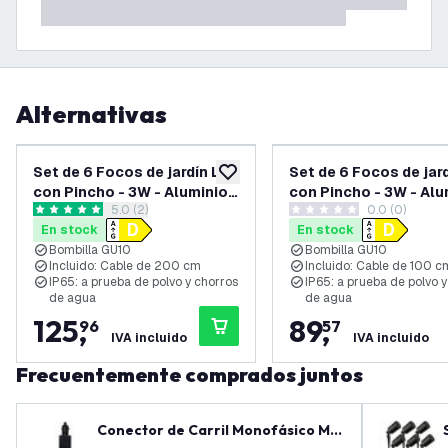
Alternativas
Set de 6 Focos de jardín LED
Set de 6 Focos de jar
añadir a lista de deseos
con Pincho - 3W - Aluminio -
con Pincho - 3W - Alu
abrir el panel de reseñas
5.0 (2)
0.0 (0)
Antracita - 2700K - IP65 -
Antracita - 4000K - I
5 estrellas de puntuación
0 estrellas de puntuación
En stock
En stock
Cable de 2 metros con
Cable de 1 metro
Bombilla GU10
Bombilla GU10
enchufe
Incluido: Cable de 200 cm
Incluido: Cable de 100 c
IP65: a prueba de polvo y chorros
IP65: a prueba de polvo 
de agua
de agua
125
,
89
,
96
57
IVA incluido
IVA incluido
Frecuentemente comprados juntos
Conector de Carril Monofásico Me