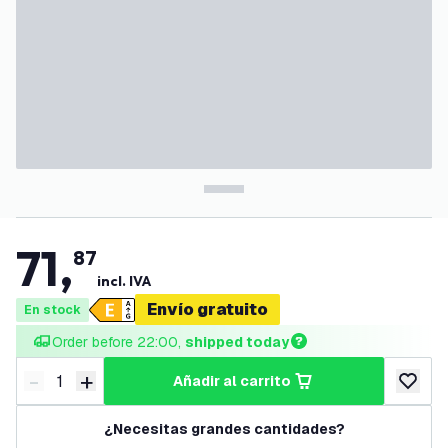
71
,
87
incl. IVA
Envío gratuito
En stock
Order before 22:00, 
shipped today
-
+
añadir al carrito
Disminuir cantidad
Aumentar cantidad
añadir a
¿Necesitas grandes cantidades?