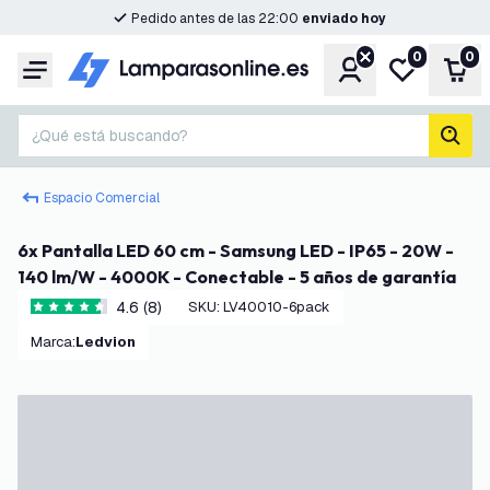
Pedido antes de las 22:00
enviado hoy
0
0
Cuenta
Mi lista de d
Carr
Menú
¿Qué está buscando?
busc
Espacio Comercial
6x Pantalla LED 60 cm - Samsung LED - IP65 - 20W -
140 lm/W - 4000K - Conectable - 5 años de garantía
4.6 (8)
SKU
:
LV40010-6pack
4.6 estrellas de puntuación
Marca
:
Ledvion