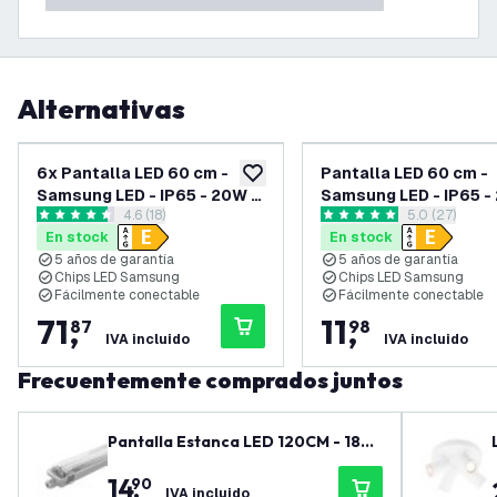
Alternativas
6x Pantalla LED 60 cm -
Pantalla LED 60 cm -
añadir a lista de deseos
Samsung LED - IP65 - 20W -
Samsung LED - IP65 -
abrir el panel de reseñas
4.6 (18)
abrir el pane
5.0 (27)
140 lm/W - 6500K -
140 lm/W - 4000K -
4.6 estrellas de puntuación
5 estrellas de puntuación
En stock
En stock
Conectable - 5 años de
Conectable - 5 años 
5 años de garantía
5 años de garantía
garantía
garantía
Chips LED Samsung
Chips LED Samsung
Fácilmente conectable
Fácilmente conectable
71
,
11
,
87
98
IVA incluido
IVA incluido
Frecuentemente comprados juntos
Pantalla Estanca LED 120CM - 18W
- 1800 Lúmenes - 4000K - IP65 - co
14
,
90
n Tubo LED
IVA incluido