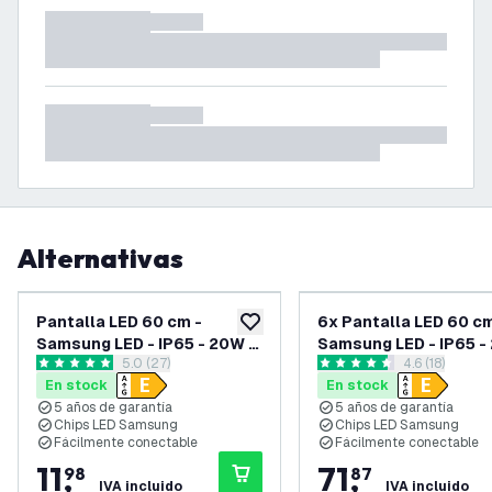
Alternativas
Pantalla LED 60 cm -
6x Pantalla LED 60 cm
añadir a lista de deseos
Samsung LED - IP65 - 20W -
Samsung LED - IP65 -
abrir el panel de reseñas
5.0 (27)
abrir el pane
4.6 (18)
140 lm/W - 4000K -
140 lm/W - 6500K -
5 estrellas de puntuación
4.6 estrellas de puntuación
En stock
En stock
Conectable - 5 años de
Conectable - 5 años 
5 años de garantía
5 años de garantía
garantía
garantía
Chips LED Samsung
Chips LED Samsung
Fácilmente conectable
Fácilmente conectable
11
,
71
,
98
87
IVA incluido
IVA incluido