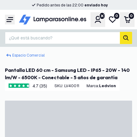
Pedido antes de las 22:00
enviado hoy
0
0
Cuenta
Mi lista de d
Carr
Menú
¿Qué está buscando?
busc
Espacio Comercial
Pantalla LED 60 cm - Samsung LED - IP65 - 20W - 140
lm/W - 6500K - Conectable - 5 años de garantía
4.7 (35)
SKU
:
LV40011
Marca
:
Ledvion
4.7 estrellas de puntuación