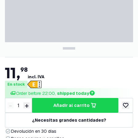
11
,
98
incl. IVA
En stock
Order before 22:00, 
shipped today
-
+
añadir al carrito
Disminuir cantidad
Aumentar cantidad
añadir a
¿Necesitas grandes cantidades?
Devolución en 30 días