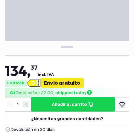
134
,
37
incl. IVA
Envío gratuito
En stock
Order before 22:00, 
shipped today
-
+
añadir al carrito
Disminuir cantidad
Aumentar cantidad
añadir a
¿Necesitas grandes cantidades?
Devolución en 30 días