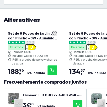
Alternativas
Set de 9 Focos de jardín LED
Set de 9 Focos de jar
añadir a lista de deseos
con Pincho - 3W - Aluminio -
con Pincho - 3W - Alu
abrir el panel de reseñas
5.0 (2)
abrir el panel
5.0 (1)
Antracita - 2700K - IP65 -
Antracita - 4000K - I
5 estrellas de puntuación
5 estrellas de puntuación
En stock
En stock
Cable de 2 metros con
Cable de 1 metro
Bombilla GU10
Bombilla GU10
enchufe
Incluido: Cable de 200 cm
Incluido: Cable de 100 c
IP65: a prueba de polvo y chorros
IP65: a prueba de polvo 
de agua
de agua
188
,
134
,
96
37
IVA incluido
IVA incluido
Frecuentemente comprados juntos
Dimmer LED DUO 2x 3-100 Watt - 2
20-240V - Corte de fase - Univers
34
,
90
al - Completo
IVA incluido