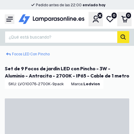
Pedido antes de las 22:00
enviado hoy
0
0
Cuenta
Mi lista de d
Carr
Menú
¿Qué está buscando?
busc
Focos LED Con Pincho
Set de 9 Focos de jardín LED con Pincho - 3W -
Aluminio - Antracita - 2700K - IP65 - Cable de 1 metro
SKU
:
LVO10076-2700K-9pack
Marca
:
Ledvion