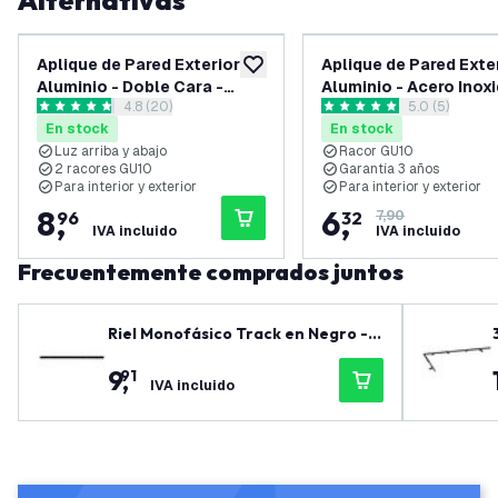
Alternativas
Aplique de Pared Exterior -
Aplique de Pared Exter
añadir a lista de deseos
Aluminio - Doble Cara -
Aluminio - Acero Inox
abrir el panel de reseñas
4.8 (20)
abrir el pane
5.0 (5)
Acero inoxidable -
- Regulable - IP54
4.8 estrellas de puntuación
5 estrellas de puntuación
En stock
En stock
Regulable - IP54
Luz arriba y abajo
Racor GU10
2 racores GU10
Garantía 3 años
Para interior y exterior
Para interior y exterior
8
,
6
,
96
32
7,90
IVA incluido
IVA incluido
Frecuentemente comprados juntos
Riel Monofásico Track en Negro - 1
00 cm
9
,
91
IVA incluido