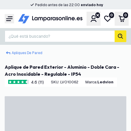
Pedido antes de las 22:00
enviado hoy
0
0
Cuenta
Mi lista de d
Carr
Menú
¿Qué está buscando?
busc
Apliques De Pared
Aplique de Pared Exterior - Aluminio - Doble Cara -
Acro Inoxidable - Regulable - IP54
4.6 (11)
SKU
:
LVO10062
Marca
:
Ledvion
4.6 estrellas de puntuación