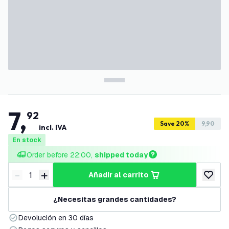
7
,
92
Save 20%
9,90
incl. IVA
En stock
Order before 22:00, 
shipped today
-
+
añadir al carrito
Disminuir cantidad
Aumentar cantidad
añadir a
¿Necesitas grandes cantidades?
Devolución en 30 días