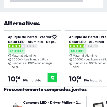
Alternativas
Aplique de Pared Exterior
Aplique de Pared Exte
añadir a lista de deseos
Solar LED - Aluminio - Negro
Solar LED - Aluminio 
abrir el panel de reseñas
4.0 (42)
abrir el pane
4.4 (89)
- 3000K - IP44
- 3000K - IP44
4 estrellas de puntuación
4.4 estrellas de puntuación
En stock
En stock
Material: Aluminio
Material: Aluminio
3000K - Luz blanca cálida
3000K - Luz blanca cáli
Funciona al 100% con energía
Funciona al 100% con en
solar
solar
10
,
10
,
36
36
IVA incluido
IVA incluido
Frecuentemente comprados juntos
Campana LED - Driver Philips - 20