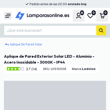
Pedido antes de las 22:00
enviado hoy
0
0
Cuenta
Mi lista de d
Carr
Menú
¿Qué está buscando?
busc
Aplique De Pared Solar
Aplique de Pared Exterior Solar LED - Aluminio -
Acero Inoxidable - 3000K - IP44
3.7 (14)
SKU
:
LVS10006
Marca
:
Ledvion
3.7 estrellas de puntuación