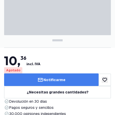
10
,
36
incl. IVA
Agotado
Notificarme
añadir a
¿Necesitas grandes cantidades?
Devolución en 30 días
Pagos seguros y sencillos
30.000 opiniones independientes