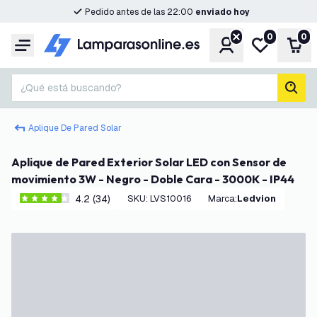
Pedido antes de las 22:00
enviado hoy
0
0
Cuenta
Mi lista de d
Carr
Menú
¿Qué está buscando?
busc
Aplique De Pared Solar
Aplique de Pared Exterior Solar LED con Sensor de
movimiento 3W - Negro - Doble Cara - 3000K - IP44
4.2 (34)
SKU
:
LVS10016
Marca
:
Ledvion
4.2 estrellas de puntuación