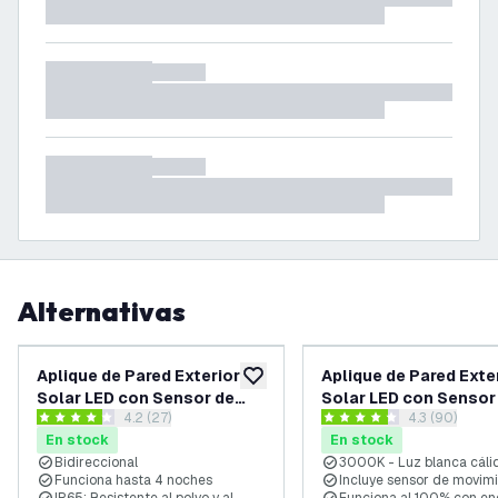
Alternativas
Aplique de Pared Exterior
Aplique de Pared Exte
añadir a lista de deseos
Solar LED con Sensor de
Solar LED con Sensor
abrir el panel de reseñas
4.2 (27)
abrir el pane
4.3 (90)
movimiento 6W - Negro -
movimiento - Alumini
4.2 estrellas de puntuación
4.3 estrellas de puntuación
En stock
En stock
Doble Cara - 3000K - IP44
Negro - 3000K - IP44
Bidireccional
3000K - Luz blanca cáli
Funciona hasta 4 noches
Incluye sensor de movim