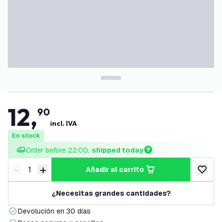
12
,
90
incl. IVA
En stock
Order before 22:00, 
shipped today
-
+
añadir al carrito
Disminuir cantidad
Aumentar cantidad
añadir a
¿Necesitas grandes cantidades?
Devolución en 30 días