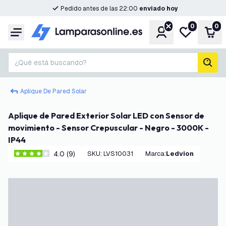
Pedido antes de las 22:00
enviado hoy
0
0
Cuenta
Mi lista de d
Carr
Menú
¿Qué está buscando?
busc
Aplique De Pared Solar
Aplique de Pared Exterior Solar LED con Sensor de
movimiento - Sensor Crepuscular - Negro - 3000K -
IP44
4.0 (9)
SKU
:
LVS10031
Marca
:
Ledvion
4 estrellas de puntuación