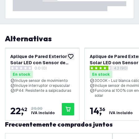
Alternativas
-
25
%
Aplique de Pared Exterior
Aplique de Pared Exte
añadir a lista de deseos
Solar LED con Sensor de
Solar LED con Sensor
0.0 (0)
abrir el pane
4.3 (90)
movimiento - Sensor
movimiento - Alumini
0 estrellas de puntuación
4.3 estrellas de puntuación
En stock
En stock
Crepuscular - Negro -
Negro - 3000K - IP44
Incluye sensor de movimiento
3000K - Luz blanca cáli
3000K - IP44
Incluye interruptor crepuscular
Incluye sensor de movim
IP44: Resistente a salpicaduras
Funciona al 100% con en
solar
22
,
14
,
42
29,90
36
IVA incluido
IVA incluido
Frecuentemente comprados juntos