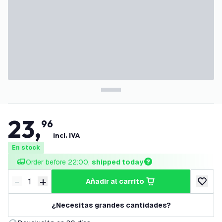
23
,
96
incl. IVA
En stock
Order before 22:00, 
shipped today
-
+
añadir al carrito
Disminuir cantidad
Aumentar cantidad
añadir a
¿Necesitas grandes cantidades?