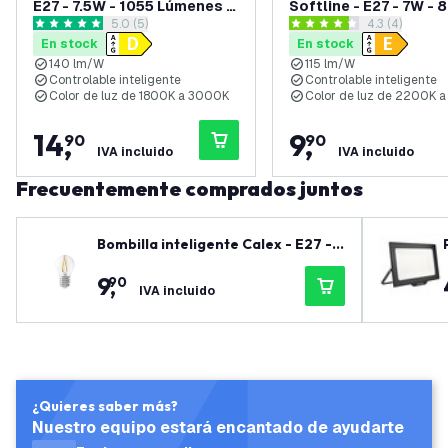
E27 - 7.5W - 1055 Lúmenes -
Softline - E27 - 7W - 
abrir el panel de reseñas
5.0 (5)
abrir el pane
4.3 (4)
1800K-3000K
lúmenes - 2200K - 4
5 estrellas de puntuación
4.3 estrellas de puntuación
En stock
En stock
140 lm/W
115 lm/W
Controlable inteligente
Controlable inteligente
Color de luz de 1800K a 3000K
Color de luz de 2200K 
14
,
9
,
90
90
IVA incluido
IVA incluido
Frecuentemente comprados juntos
Bombilla inteligente Calex - E27 -
4.9W - 470 lúmenes - 1800K - 3000
9
,
90
K
IVA incluido
¿Quieres saber más?
Nuestro equipo estará encantado de ayudarte