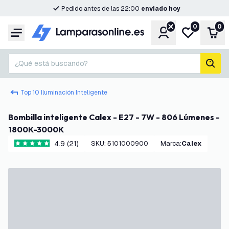
Pedido antes de las 22:00
enviado hoy
0
0
Cuenta
Mi lista de d
Carr
Menú
¿Qué está buscando?
busc
Top 10 Iluminación Inteligente
Bombilla inteligente Calex - E27 - 7W - 806 Lúmenes -
1800K-3000K
4.9 (21)
SKU
:
5101000900
Marca
:
Calex
4.9 estrellas de puntuación