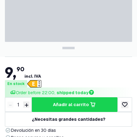
9
,
90
incl. IVA
En stock
Order before 22:00, 
shipped today
-
+
añadir al carrito
Disminuir cantidad
Aumentar cantidad
añadir a
¿Necesitas grandes cantidades?
Devolución en 30 días