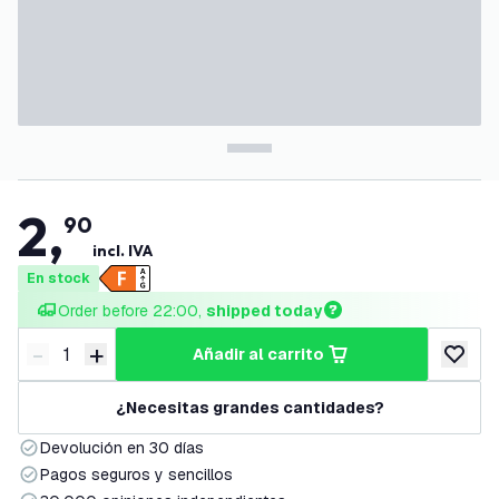
2
,
90
incl. IVA
En stock
Order before 22:00, 
shipped today
-
+
añadir al carrito
Disminuir cantidad
Aumentar cantidad
añadir a
¿Necesitas grandes cantidades?
Devolución en 30 días
Pagos seguros y sencillos