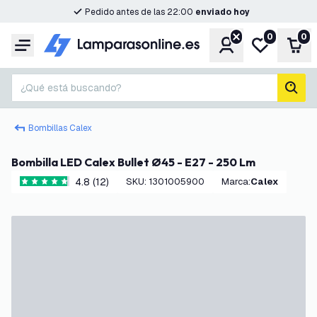
Pedido antes de las 22:00
enviado hoy
0
0
Cuenta
Mi lista de d
Carr
Menú
¿Qué está buscando?
busc
Bombillas Calex
Bombilla LED Calex Bullet Ø45 - E27 - 250 Lm
4.8 (12)
SKU
:
1301005900
Marca
:
Calex
4.8 estrellas de puntuación