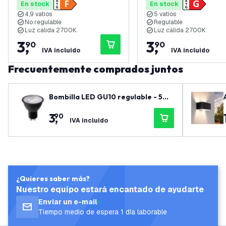
En stock
En stock
4,9 vatios
5 vatios
No regulable
Regulable
Luz cálida 2700K
Luz cálida 2700K
3
,
3
,
90
90
IVA incluido
IVA incluido
Frecuentemente comprados juntos
Bombilla LED GU10 regulable - 5W
- 3000K - 400 lúmenes - Negro
3
,
90
IVA incluido
¿Quieres saber más?
Nuestro equipo estará encantado de ayudarte
Enviar un e-mail
Tiempo medio de espera 1 día laborable