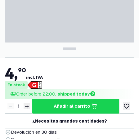
4
,
90
incl. IVA
En stock
Order before 22:00, 
shipped today
-
+
añadir al carrito
Disminuir cantidad
Aumentar cantidad
añadir a
¿Necesitas grandes cantidades?
Devolución en 30 días