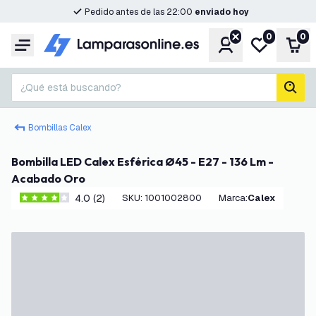
Pedido antes de las 22:00
enviado hoy
0
0
Cuenta
Mi lista de d
Carr
Menú
¿Qué está buscando?
busc
Bombillas Calex
Bombilla LED Calex Esférica Ø45 - E27 - 136 Lm -
Acabado Oro
4.0 (2)
SKU
:
1001002800
Marca
:
Calex
4 estrellas de puntuación