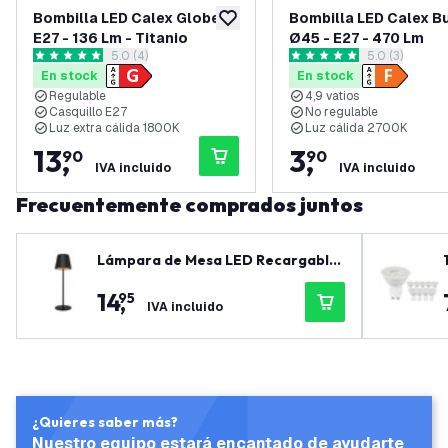
Bombilla LED Calex Globe -
Bombilla LED Calex Bu
añadir a lista de deseos
E27 - 136 Lm - Titanio
Ø45 - E27 - 470 Lm
abrir el panel de reseñas
5.0 (4)
abrir el pane
5.0 (3)
5 estrellas de puntuación
5 estrellas de puntuación
En stock
En stock
Regulable
4,9 vatios
Casquillo E27
No regulable
Luz extra cálida 1800K
Luz cálida 2700K
13
,
3
,
90
90
IVA incluido
IVA incluido
Frecuentemente comprados juntos
Lámpara de Mesa LED Recargable
por USB-C – Negro Mate – 200 Lúm
14
,
95
enes – 2700K–5000K – IP54 – Bate
IVA incluido
ría de 4400mAh - Nyra
¿Quieres saber más?
Nuestro equipo estará encantado de ayudarte