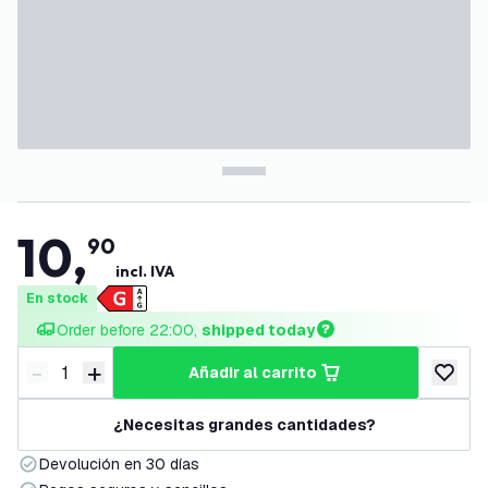
10
,
90
incl. IVA
En stock
Order before 22:00, 
shipped today
-
+
añadir al carrito
Disminuir cantidad
Aumentar cantidad
añadir a
¿Necesitas grandes cantidades?
Devolución en 30 días