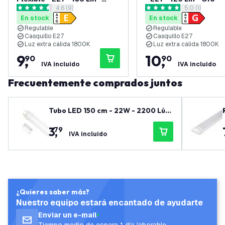
abrir el panel de reseñas
4.6 (9)
abrir el panel
5.0 (1)
Titanio
4.6 estrellas de puntuación
5 estrellas de puntuación
En stock
En stock
Regulable
Regulable
Casquillo E27
Casquillo E27
Luz extra cálida 1800K
Luz extra cálida 1800K
9
,
10
,
90
90
IVA incluido
IVA incluido
Frecuentemente comprados juntos
Tubo LED 150 cm - 22W - 2200 Lúm
enes - 6500K - 3 años de garantía
3
,
79
IVA incluido
¿Quieres saber más?
Nuestro equipo estará encantado de ayudarte
Enviar un e-mail