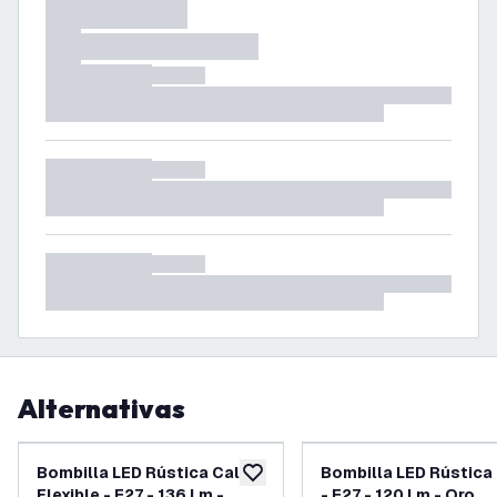
Alternativas
Bombilla LED Rústica Calex
Bombilla LED Rústica
añadir a lista de deseos
Flexible - E27 - 136 Lm -
- E27 - 120 Lm - Oro