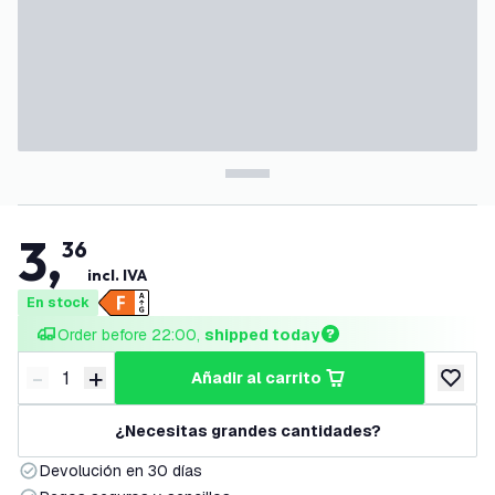
3
,
36
incl. IVA
En stock
Order before 22:00, 
shipped today
-
+
añadir al carrito
Disminuir cantidad
Aumentar cantidad
añadir a
¿Necesitas grandes cantidades?
Devolución en 30 días