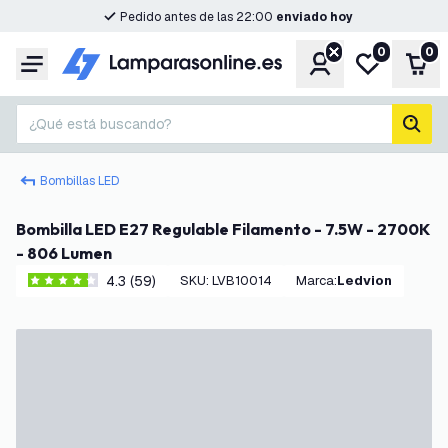
Pedido antes de las 22:00
enviado hoy
0
0
Cuenta
Mi lista de d
Carr
Menú
¿Qué está buscando?
busc
Bombillas LED
Bombilla LED E27 Regulable Filamento - 7.5W - 2700K
- 806 Lumen
4.3 (59)
SKU
:
LVB10014
Marca
:
Ledvion
4.3 estrellas de puntuación