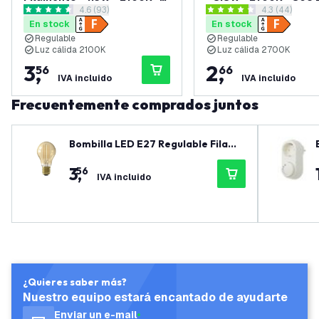
abrir el panel de reseñas
4.6 (93)
abrir el pane
4.3 (44)
806 Lumen
4.6 estrellas de puntuación
4.3 estrellas de puntuación
En stock
En stock
Regulable
Regulable
Luz cálida 2100K
Luz cálida 2700K
3
,
2
,
56
66
IVA incluido
IVA incluido
Frecuentemente comprados juntos
Bombilla LED E27 Regulable Filame
nto - 7.5W - 2100K - 806 Lumen
3
,
56
IVA incluido
¿Quieres saber más?
Nuestro equipo estará encantado de ayudarte
Enviar un e-mail