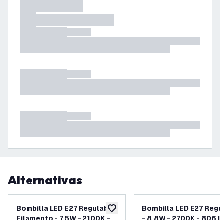
Alternativas
Bombilla LED E27 Regulable
Bombilla LED E27 Reg
añadir a lista de deseos
Filamento - 7.5W - 2100K -
- 8.8W - 2700K - 806