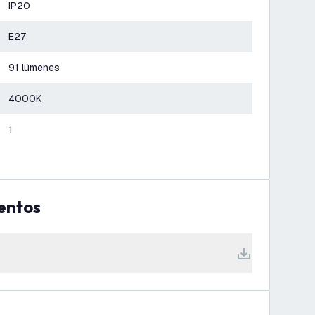
IP20
E27
91 lúmenes
4000K
1
entos