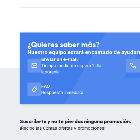
¿Quieres saber más?
Nuestro equipo estará encantado de ayudar
Enviar un e-mail
Tiempo medio de espera 1 día
laborable
FAQ
Respuesta inmediata
Suscríbete y no te pierdas ninguna promoción.
¡Recibe las últimas ofertas y promociones!