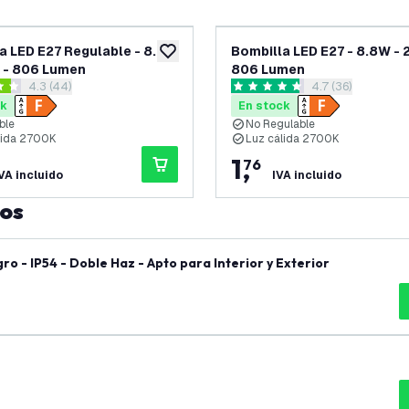
a LED E27 Regulable - 8.8W
Bombilla LED E27 - 8.8W - 
eos
añadir a lista de deseos
 - 806 Lumen
806 Lumen
abrir el panel de reseñas
4.3 (44)
abrir el panel de
4.7 (36)
llas de puntuación
4.7 estrellas de puntuación
ck
En stock
ble
No Regulable
lida 2700K
Luz cálida 2700K
1
,
76
VA incluido
IVA incluido
tos
o - IP54 - Doble Haz - Apto para Interior y Exterior