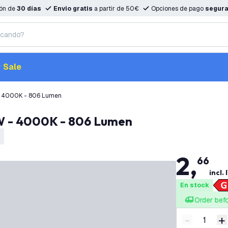
ión de
30 días
Envio gratis
a partir de 50€
Opciones de pago
segur
Sale
 - 4000K - 806 Lumen
8W - 4000K - 806 Lumen
2
,
66
incl. 
En stock
Order bef
-
+
Disminuir 
A