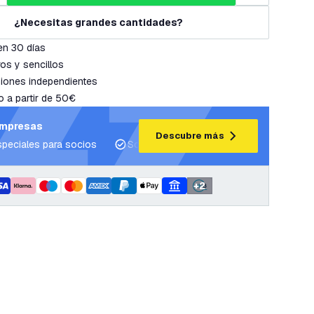
¿Necesitas grandes cantidades?
en 30 días
os y sencillos
iones independientes
o a partir de 50€
empresas
Descubre más
speciales para socios
Soporte para proyectos y planes de ilum
+
2