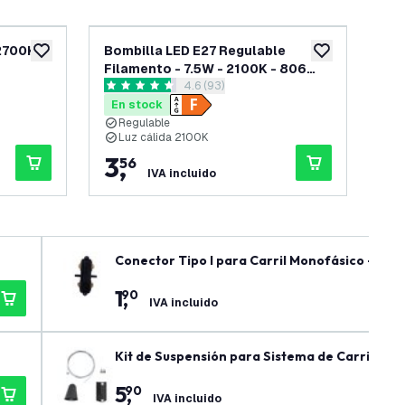
2700K -
Bombilla LED E27 Regulable
Bo
añadir a lista de deseos
añadir a lista d
Filamento - 7.5W - 2100K - 806
Fil
 reseñas
abrir el panel de reseñas
4.6 (93)
Lumen
Lu
4.6 estrellas de puntuación
4.3 
En stock
En
Regulable
R
Luz cálida 2100K
L
3
,
3
56
IVA incluido
Conector Tipo I para Carril Monofásico - Neg
1
,
90
IVA incluido
Kit de Suspensión para Sistema de Carril – Ju
5
,
90
IVA incluido