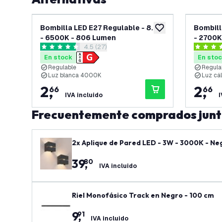
Bombilla LED E27 Regulable - 8.8W
Bombill
añadir a lista de des
- 6500K - 806 Lumen
- 2700K
abrir el panel de reseñas
4.5 (27)
4.5 estrellas de puntuación
4.3 estre
En stock
En sto
Regulable
Regula
Luz blanca 4000K
Luz cá
2
,
2
,
66
66
IVA incluido
I
Frecuentemente comprados jun
2x Aplique de Pared LED - 3W - 3000K - Negr
39
,
80
IVA incluido
Riel Monofásico Track en Negro - 100 cm
9
,
91
IVA incluido