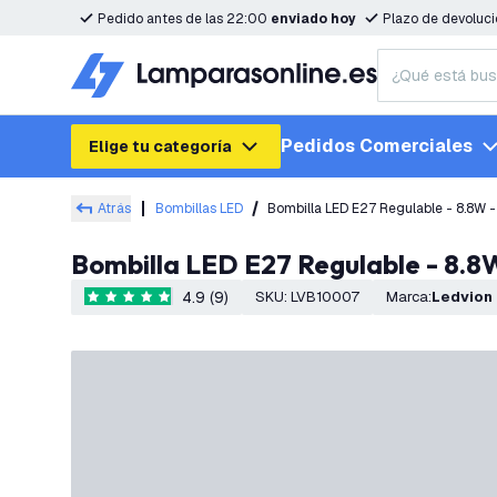
Pedido antes de las 22:00
enviado hoy
Plazo de devoluc
Pedidos Comerciales
Elige tu categoría
Atrás
Bombillas LED
Bombilla LED E27 Regulable - 8.8W
Bombilla LED E27 Regulable - 8.
4.9 (9)
SKU
:
LVB10007
Marca
:
Ledvion
4.9 estrellas de puntuación