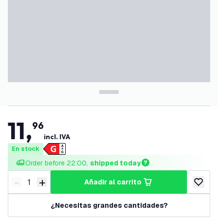
11
,
96
incl. IVA
En stock
Order before 22:00, 
shipped today
-
+
añadir al carrito
Disminuir cantidad
Aumentar cantidad
añadir a
¿Necesitas grandes cantidades?