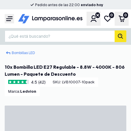
Pedido antes de las 22:00
enviado hoy
0
0
Cuenta
Mi lista de d
Carr
Menú
¿Qué está buscando?
busc
Bombillas LED
10x Bombilla LED E27 Regulable - 8.8W - 4000K - 806
Lumen - Paquete de Descuento
4.5 (42)
SKU
:
LVB10007-10pack
4.5 estrellas de puntuación
Marca
:
Ledvion