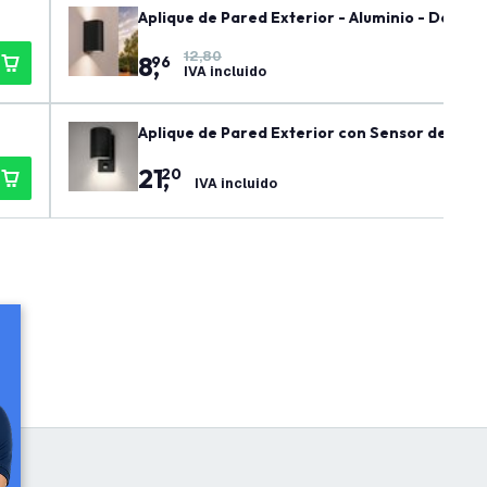
Aplique de Pared Exterior - Aluminio - Doble C
12,80
8
,
96
IVA incluido
Aplique de Pared Exterior con Sensor de Movim
gulable
21
,
20
IVA incluido