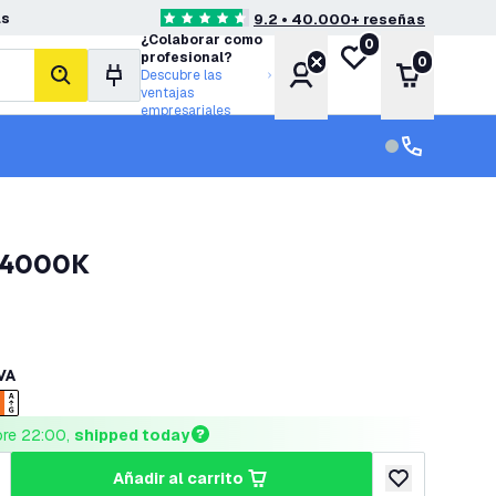
as
9.2 • 40.000+ reseñas
4.6 estrellas de puntuación
¿Colaborar como
0
Mi lista de deseos
profesional?
0
Cuenta
Carrito
Descubre las
buscar
ventajas
empresariales
Servicio al cl
Servicio al cl
K-4000K
IVA
ore 22:00, 
shipped today
añadir al carrito
cantidad
umentar cantidad
añadir a lista 