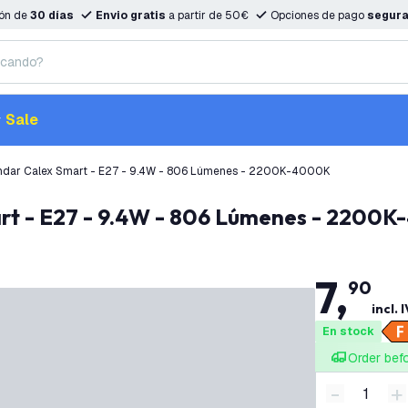
ión de
30 días
Envio gratis
a partir de 50€
Opciones de pago
segur
Sale
ándar Calex Smart - E27 - 9.4W - 806 Lúmenes - 2200K-4000K
art - E27 - 9.4W - 806 Lúmenes - 2200
7
,
90
incl. 
En stock
Order bef
-
+
Disminuir 
A