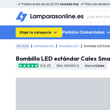
Pedido antes de las 22:00
enviado hoy
Plazo de devoluc
Pedidos Comerciales
Elige tu categoría
Atrás
Bombillas LED
Bombillas E27
Bombilla LED Est
Bombilla LED estándar Calex Sm
5.0 (7)
SKU
:
900001.2
Marca
:
Calex
5 estrellas de puntuación