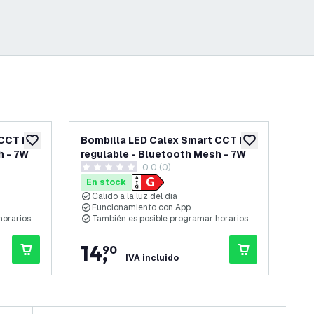
 CCT E27
Bombilla LED Calex Smart CCT E27
Bom
añadir a lista de deseos
añadir a lista d
h - 7W
regulable - Bluetooth Mesh - 7W
- 1
reseñas
0.0 (0)
0 estrellas de puntuación
5 es
En stock
En
Cálido a la luz del día
R
Funcionamiento con App
C
horarios
También es posible programar horarios
L
14
,
1
90
IVA incluido