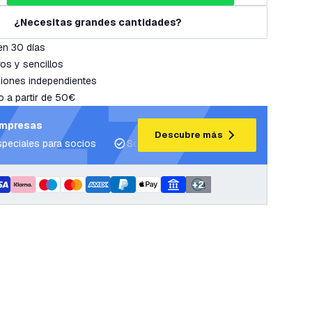
¿Necesitas grandes cantidades?
en 30 días
os y sencillos
iones independientes
o a partir de 50€
empresas
Descubre más
speciales para socios
Soporte para proyectos y planes de ilum
+
2