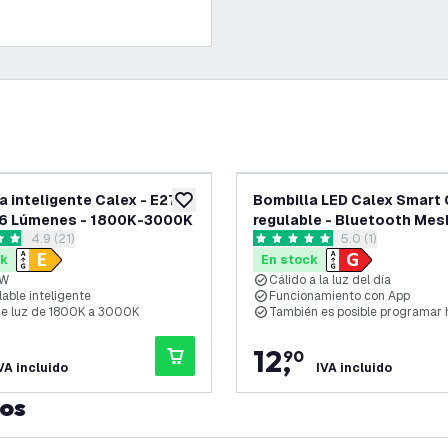
a inteligente Calex - E27 -
Bombilla LED Calex Smart
eos
añadir a lista de deseos
06 Lúmenes - 1800K-3000K
regulable - Bluetooth Mes
abrir el panel de reseñas
4.9 (21)
abrir el panel de 
5.0 (1)
llas de puntuación
5 estrellas de puntuación
ck
En stock
/W
Cálido a la luz del día
able inteligente
Funcionamiento con App
de luz de 1800K a 3000K
También es posible programar 
12
,
90
VA incluido
IVA incluido
tos