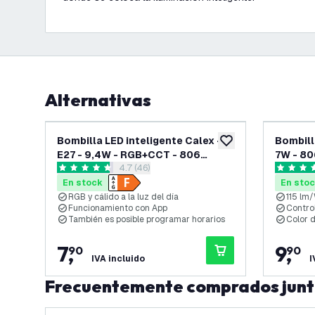
Alternativas
Bombilla LED inteligente Calex -
Bombill
añadir a lista de des
E27 - 9,4W - RGB+CCT - 806
7W - 8
abrir el panel de reseñas
4.7 (46)
lúmenes
4.7 estrellas de puntuación
4.9 estre
En stock
En sto
RGB y cálido a la luz del día
115 lm
Funcionamiento con App
Control
También es posible programar horarios
Color 
7
,
9
,
90
90
IVA incluido
I
Frecuentemente comprados jun