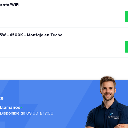
gente/WiFi
.5W - 6500K - Montaje en Techo
te
Llámanos
Disponible de 09:00 a 17:00