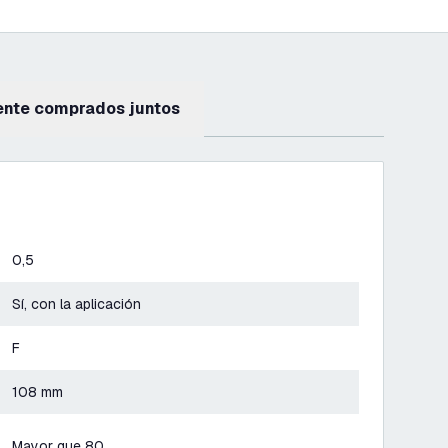
ente comprados juntos
0,5
Sí, con la aplicación
F
108 mm
Mayor que 80