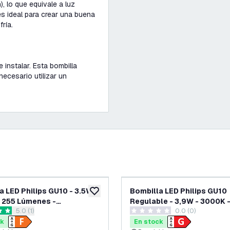
, lo que equivale a luz
es ideal para crear una buena
ría.
 instalar. Esta bombilla
ecesario utilizar un
a LED Philips GU10 - 3.5W -
Bombilla LED Philips GU10
eos
añadir a lista de deseos
 255 Lúmenes -
Regulable - 3,9W - 3000K 
abrir el panel de reseñas
5.0 (1)
0.0 (0)
arente
Lúmenes - Transparente
as de puntuación
0 estrellas de puntuación
ck
En stock