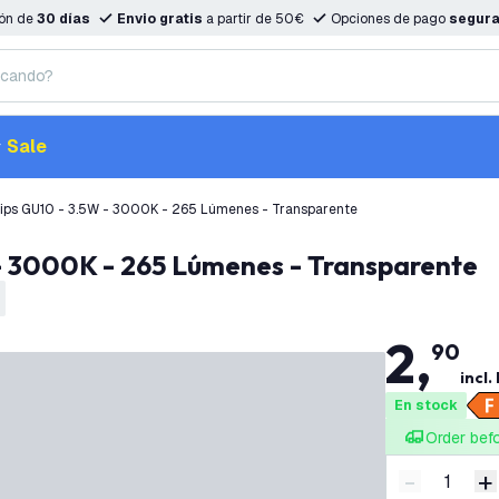
ión de
30 días
Envio gratis
a partir de 50€
Opciones de pago
segur
Sale
lips GU10 - 3.5W - 3000K - 265 Lúmenes - Transparente
W - 3000K - 265 Lúmenes - Transparente
2
,
90
incl.
En stock
Order bef
-
+
Disminuir 
A