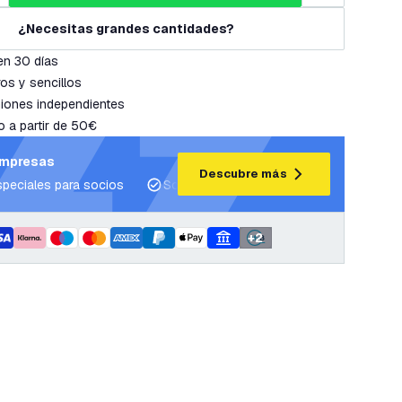
¿Necesitas grandes cantidades?
en 30 días
os y sencillos
iones independientes
o a partir de 50€
empresas
Descubre más
speciales para socios
Soporte para proyectos y planes de ilum
+
2