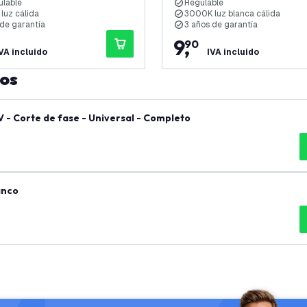
ulable
Regulable
luz cálida
3000K luz blanca cálida
 de garantía
3 años de garantía
9
,
90
VA incluido
IVA incluido
tos
- Corte de fase - Universal - Completo
anco