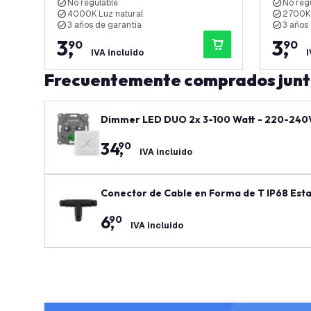
No regulable
No reg
4000K Luz natural
2700K 
3 años de garantía
3 años
3
,
3
,
90
90
IVA incluido
I
Frecuentemente comprados jun
Dimmer LED DUO 2x 3-100 Watt - 220-240V 
34
,
90
IVA incluido
Conector de Cable en Forma de T IP68 Est
6
,
90
IVA incluido