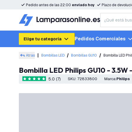
Pedido antes de las 22:00
enviado hoy
Plazo de devoluc
Pedidos Comerciales
Elige tu categoría
Atrás
Bombillas LED
Bombillas GU10
Bombilla LED Phi
Bombilla LED Philips GU10 - 3.5
5.0 (7)
SKU
:
72833800
Marca
:
Philips
5 estrellas de puntuación