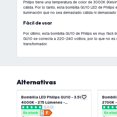
Philips tiene una temperatura de color de 3000K (Kelvin)
cálida. Por lo tanto, esta bombilla GU10 LED de Philips 
iluminación que no sea demasiado cálida ni demasiado f
Fácil de usar
Por último, esta bombilla GU10 de Philips es muy fácil de
GU10 se conecta a 220-240 voltios, por lo que no es n
transformador.
Alternativas
Bombilla LED Philips GU10 - 3.5W -
Bombill
añadir a lista de des
4000K - 275 Lúmenes -
2700K -
abrir el panel de reseñas
5.0 (1)
Transparente
Transp
5 estrellas de puntuación
5 estrell
En stock
En sto