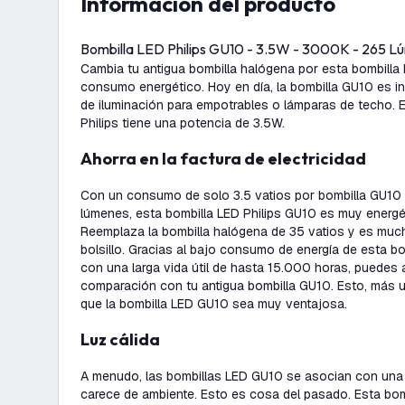
información del producto
Bombilla LED Philips GU10 - 3.5W - 3000K - 265 L
Cambia tu antigua bombilla halógena por esta bombilla
consumo energético. Hoy en día, la bombilla GU10 es i
de iluminación para empotrables o lámparas de techo. 
Philips tiene una potencia de 3.5W.
Ahorra en la factura de electricidad
Con un consumo de solo 3.5 vatios por bombilla GU10
lúmenes, esta bombilla LED Philips GU10 es muy energét
Reemplaza la bombilla halógena de 35 vatios y es mu
bolsillo. Gracias al bajo consumo de energía de esta bo
con una larga vida útil de hasta 15.000 horas, puedes
comparación con tu antigua bombilla GU10. Esto, más u
que la bombilla LED GU10 sea muy ventajosa.
Luz cálida
A menudo, las bombillas LED GU10 se asocian con una l
carece de ambiente. Esto es cosa del pasado. Esta bo