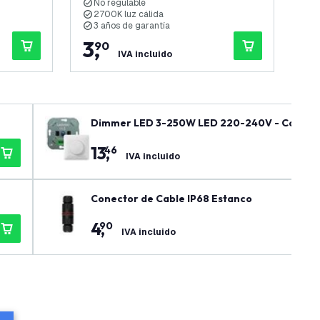
No regulable
R
2700K luz cálida
4
3 años de garantía
3
3
,
4
90
IVA incluido
Dimmer LED 3-250W LED 220-240V - Corte de
13
,
46
IVA incluido
Conector de Cable IP68 Estanco
4
,
90
IVA incluido