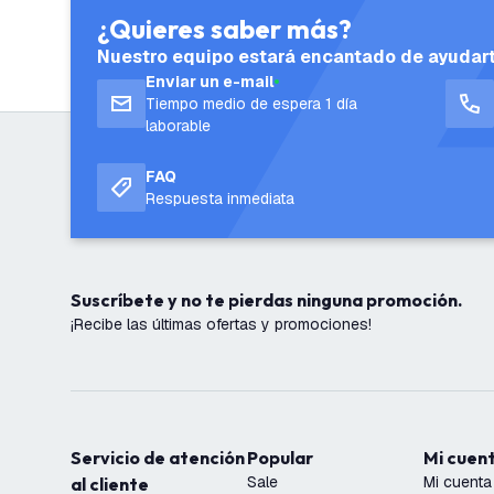
¿Quieres saber más?
Nuestro equipo estará encantado de ayudar
Enviar un e-mail
Tiempo medio de espera 1 día
laborable
FAQ
Respuesta inmediata
Suscríbete y no te pierdas ninguna promoción.
¡Recibe las últimas ofertas y promociones!
Servicio de atención
Popular
Mi cuen
Sale
Mi cuenta
al cliente