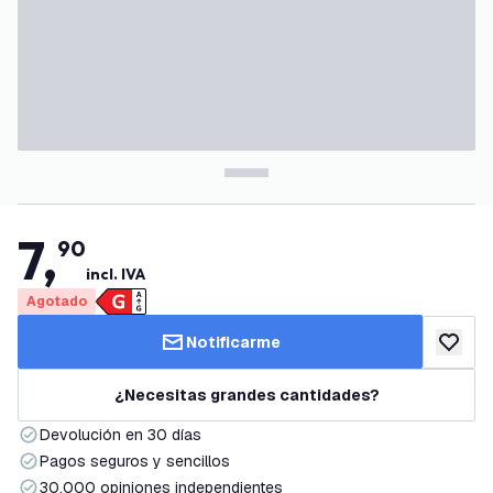
7
,
90
incl. IVA
Agotado
Notificarme
añadir a
¿Necesitas grandes cantidades?
Devolución en 30 días
Pagos seguros y sencillos
30.000 opiniones independientes