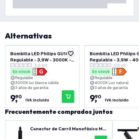
Alternativas
Bombilla LED Philips GU10
Bombilla LED Philips 
añadir a lista de deseos
Regulable - 3,9W - 3000K -
Regulable - 3,9W - 4
0.0 (0)
0.0 (0)
280 Lúmenes -
300 Lúmenes -
0 estrellas de puntuación
0 estrellas de puntuación
En stock
En stock
Transparente
Transparente
Regulable
Regulable
3000K luz blanca cálida
4000K Luz natural
3 años de garantía
3 años de garantía
9
,
9
,
90
90
IVA incluido
IVA incluido
Frecuentemente comprados juntos
Conector de Carril Monofásico Me
diano + Fuente de Alimentación - N