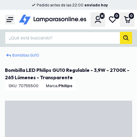
Pedido antes de las 22:00
enviado hoy
0
0
Cuenta
Mi lista de d
Carr
Menú
¿Qué está buscando?
busc
Bombillas GU10
Bombilla LED Philips GU10 Regulable - 3,9W - 2700K -
265 Lúmenes - Transparente
SKU
:
70755500
Marca
:
Philips