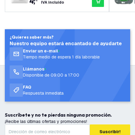
4
,
IVA incluido
¿Quieres saber más?
Nuestro equipo estará encantado de ayudarte
Enviar un e-mail
Tiempo medio de espera 1 día laborable
Llámanos
Disponible de 09:00 a 17:00
FAQ
Respuesta inmediata
Suscríbete y no te pierdas ninguna promoción.
¡Recibe las últimas ofertas y promociones!
Suscribir!