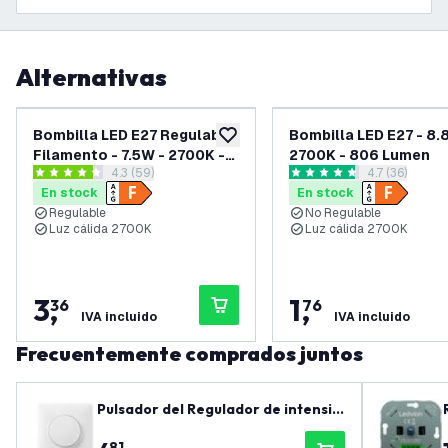
Alternativas
Bombilla LED E27 Regulable
Bombilla LED E27 - 8.
añadir a lista de deseos
Filamento - 7.5W - 2700K -
2700K - 806 Lumen
abrir el panel de reseñas
4.3 (59)
abrir el pane
4.7 (36)
806 Lumen
4.3 estrellas de puntuación
4.7 estrellas de puntuación
En stock
En stock
Regulable
No Regulable
Luz cálida 2700K
Luz cálida 2700K
3
,
1
,
36
76
IVA incluido
IVA incluido
Frecuentemente comprados juntos
Pulsador del Regulador de intensid
ad de Luz - Pulsar/girar
81