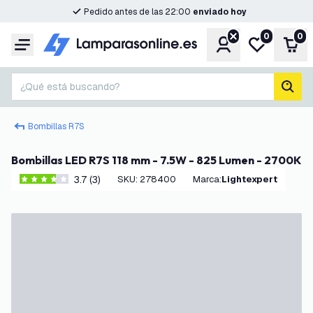
Pedido antes de las 22:00
enviado hoy
0
0
Cuenta
Mi lista de d
Carr
Menú
¿Qué está buscando?
busc
Bombillas R7S
Bombillas LED R7S 118 mm - 7.5W - 825 Lumen - 2700K
3.7 (3)
SKU
:
278400
Marca
:
Lightexpert
3.7 estrellas de puntuación