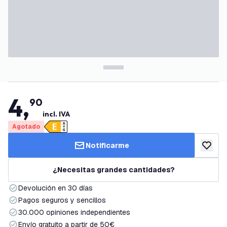
4
,
90
incl. IVA
Agotado
Notificarme
añadir a
¿Necesitas grandes cantidades?
Devolución en 30 días
Pagos seguros y sencillos
30.000 opiniones independientes
Envío gratuito a partir de 50€