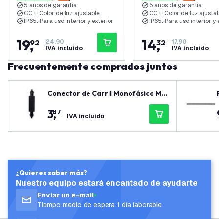
5 años de garantía
5 años de garantía
garantía
garantía
CCT: Color de luz ajustable
CCT: Color de luz ajusta
IP65: Para uso interior y exterior
IP65: Para uso interior y 
19
,
14
,
92
24,90
32
17,90
IVA incluido
IVA incluido
Frecuentemente comprados juntos
Conector de Carril Monofásico Me
diano + Fuente de Alimentación - N
3
,
87
egro
IVA incluido
¿Quieres saber más?
Nuestro equipo estará encantado de ayudarte
Enviar un e-mail
Tiempo medio de espera 1 día laborable