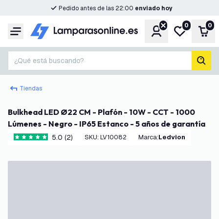
Pedido antes de las 22:00
enviado hoy
0
0
Cuenta
Mi lista de d
Carr
Menú
¿Qué está buscando?
busc
Tiendas
Bulkhead LED Ø22 CM - Plafón - 10W - CCT - 1000
Lúmenes - Negro - IP65 Estanco - 5 años de garantía
5.0 (2)
SKU
:
LV10082
Marca
:
Ledvion
5 estrellas de puntuación