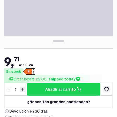
9
,
71
incl. IVA
En stock
Order before 22:00, 
shipped today
-
+
añadir al carrito
Disminuir cantidad
Aumentar cantidad
añadir a
¿Necesitas grandes cantidades?
Devolución en 30 días