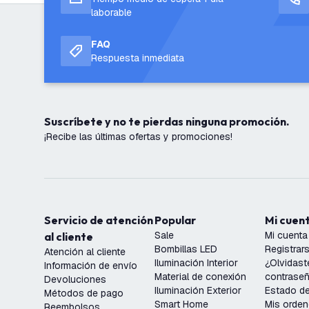
laborable
FAQ
Respuesta inmediata
Suscríbete y no te pierdas ninguna promoción.
¡Recibe las últimas ofertas y promociones!
Servicio de atención
Popular
Mi cuen
Sale
Mi cuenta
al cliente
Bombillas LED
Registrar
Atención al cliente
Iluminación Interior
¿Olvidast
Información de envío
Material de conexión
contrase
Devoluciones
Iluminación Exterior
Estado de
Métodos de pago
Smart Home
Mis orde
Reembolsos