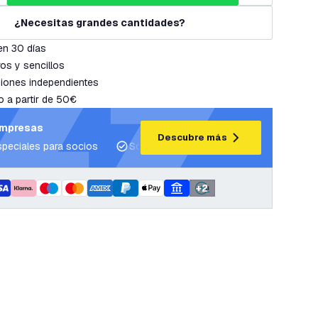
¿Necesitas grandes cantidades?
en 30 días
os y sencillos
iones independientes
o a partir de 50€
empresas
Descubre más
speciales para socios
Soporte para proyectos y planes de ilum
+
2