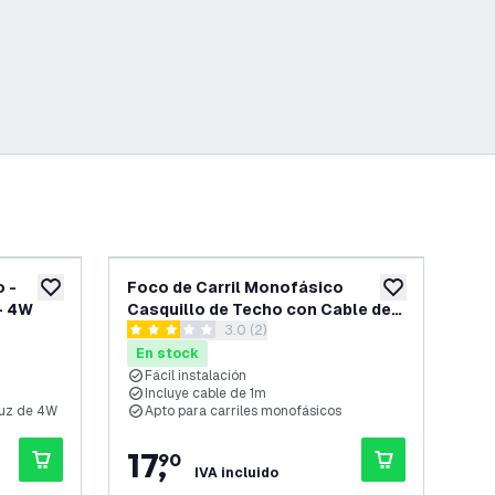
o -
Foco de Carril Monofásico
Bu
añadir a lista de deseos
añadir a lista d
- 4W
Casquillo de Techo con Cable de
20
 reseñas
abrir el panel de reseñas
3.0 (2)
1m - Accesorio GU10 - Blanco
Neg
3 estrellas de puntuación
4.7 
ga
En stock
En
Fácil instalación
5
Incluye cable de 1m
C
luz de 4W
Apto para carriles monofásicos
I
17
,
1
90
IVA incluido