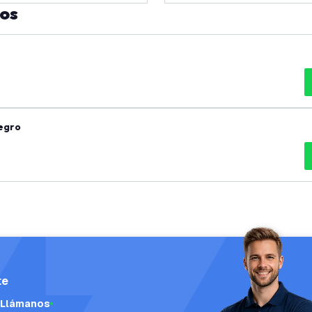
tos
Negro
te
Llámanos