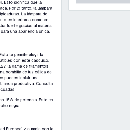
. Esto significa que la
ada. Por lo tanto, la lámpara
lpicaduras. La lámpara de
anto en interiores como en
ra fuerte gracias al material
para una apariencia única.
sto te permite elegir la
tibles con este casquillo.
 E27, la gama de filamentos
na bombilla de luz cálida de
n puedes incluir una
blanca productiva. Consulta
ecuadas.
los 15W de potencia. Este es
echo negra.
idad Europea) y cumple con la