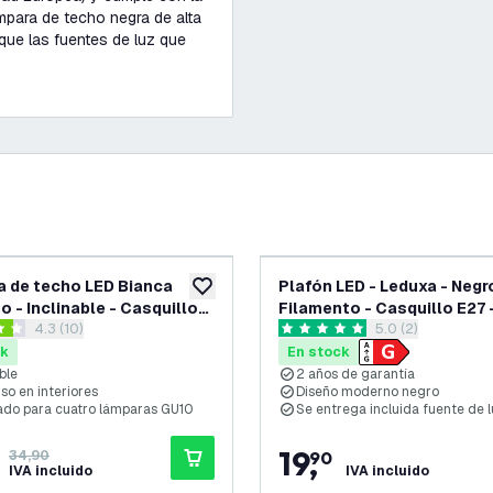
ámpara de techo negra de alta
que las fuentes de luz que
-
20
%
 de techo LED Bianca
Plafón LED - Leduxa - Negr
eos
añadir a lista de deseos
o - Inclinable - Casquillo
Filamento - Casquillo E27 
abrir el panel de reseñas
4.3 (10)
abrir el panel de
5.0 (2)
llas de puntuación
5 estrellas de puntuación
ck
En stock
ble
2 años de garantía
so en interiores
Diseño moderno negro
do para cuatro lámparas GU10
Se entrega incluida fuente de 
19
,
34,90
90
IVA incluido
IVA incluido