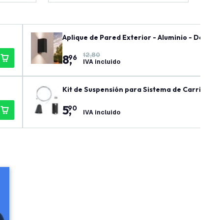
Aplique de Pared Exterior - Aluminio - Doble C
12,80
8
,
96
IVA incluido
Kit de Suspensión para Sistema de Carril – Ju
5
,
90
IVA incluido