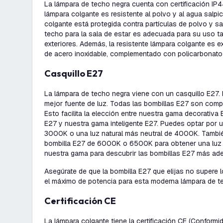
La lámpara de techo negra cuenta con certificación IP44
lámpara colgante es resistente al polvo y al agua salpic
colgante está protegida contra partículas de polvo y sa
techo para la sala de estar es adecuada para su uso t
exteriores. Además, la resistente lámpara colgante es ext
de acero inoxidable, complementado con policarbonato 
Casquillo E27
La lámpara de techo negra viene con un casquillo E27. E
mejor fuente de luz. Todas las bombillas E27 son compa
Esto facilita la elección entre nuestra gama decorativa
E27 y nuestra gama inteligente E27. Puedes optar por u
3000K o una luz natural más neutral de 4000K. Tambié
bombilla E27 de 6000K o 6500K para obtener una luz 
nuestra gama para descubrir las bombillas E27 más ad
Asegúrate de que la bombilla E27 que elijas no supere 
el máximo de potencia para esta moderna lámpara de t
Certificación CE
La lámpara colgante tiene la certificación CE (Conform