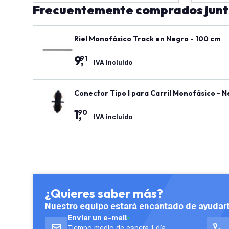
Frecuentemente comprados jun
Riel Monofásico Track en Negro - 100 cm
9
,
91
IVA incluido
Conector Tipo I para Carril Monofásico - 
1
,
90
IVA incluido
¿Quieres saber más?
Nuestro equipo estará encantado de ayudar
Enviar un e-mail
Tiempo medio de espera 1 día