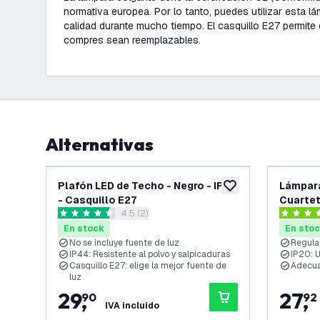
normativa europea. Por lo tanto, puedes utilizar esta l
calidad durante mucho tiempo. El casquillo E27 permite 
compres sean reemplazables.
Alternativas
Plafón LED de Techo - Negro - IP44
Lámpara
añadir a lista de des
- Casquillo E27
Cuartet
abrir el panel de reseñas
4.5 (2)
GU10
4.5 estrellas de puntuación
4.3 estre
En stock
En sto
No se incluye fuente de luz
Regula
IP44: Resistente al polvo y salpicaduras
IP20: U
Casquillo E27: elige la mejor fuente de
Adecua
luz
29
,
27
,
90
92
IVA incluido