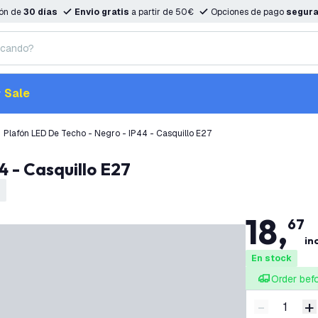
ión de
30 días
Envio gratis
a partir de 50€
Opciones de pago
segur
Sale
Plafón LED De Techo - Negro - IP44 - Casquillo E27
4 - Casquillo E27
18
,
67
inc
En stock
Order bef
-
+
Disminuir 
A