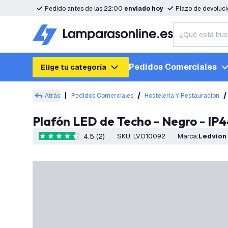
Pedido antes de las 22:00
enviado hoy
Plazo de devoluc
Pedidos Comerciales
Elige tu categoría
Atrás
Pedidos Comerciales
Hosteleria Y Restauracion
Plafón LED de Techo - Negro - IP4
4.5 (2)
SKU
:
LVO10092
Marca
:
Ledvion
4.5 estrellas de puntuación