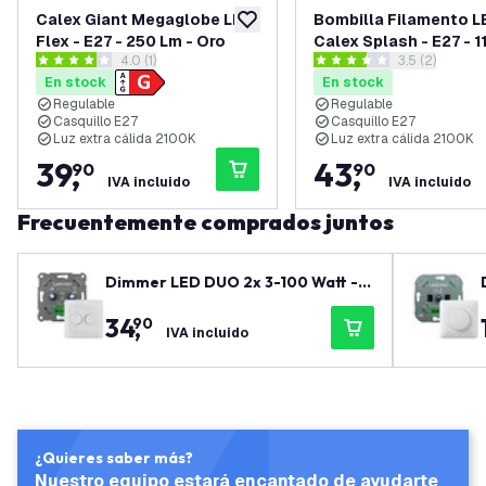
Calex Giant Megaglobe LED
Bombilla Filamento L
añadir a lista de deseos
Flex - E27 - 250 Lm - Oro
Calex Splash - E27 - 
abrir el panel de reseñas
4.0 (1)
abrir el pane
3.5 (2)
- Oro
4 estrellas de puntuación
3.5 estrellas de puntuación
En stock
En stock
Regulable
Regulable
Casquillo E27
Casquillo E27
Luz extra cálida 2100K
Luz extra cálida 2100K
39
,
43
,
90
90
IVA incluido
IVA incluido
Frecuentemente comprados juntos
Dimmer LED DUO 2x 3-100 Watt - 2
20-240V - Corte de fase - Univers
34
,
90
al - Completo
IVA incluido
¿Quieres saber más?
Nuestro equipo estará encantado de ayudarte