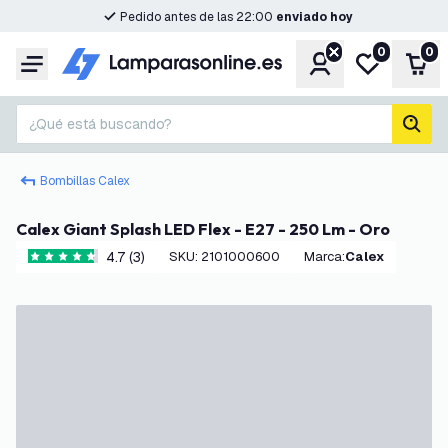
Pedido antes de las 22:00
enviado hoy
0
0
Cuenta
Mi lista de d
Carr
Menú
¿Qué está buscando?
busc
Bombillas Calex
Calex Giant Splash LED Flex - E27 - 250 Lm - Oro
4.7 (3)
SKU
:
2101000600
Marca
:
Calex
4.7 estrellas de puntuación