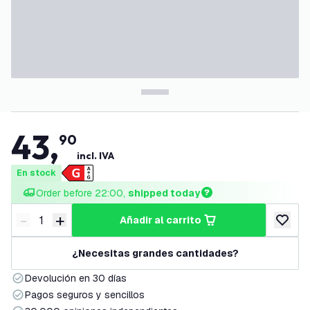
43
,
90
incl. IVA
En stock
Order before 22:00, 
shipped today
-
+
añadir al carrito
Disminuir cantidad
Aumentar cantidad
añadir a
¿Necesitas grandes cantidades?
Devolución en 30 días
Pagos seguros y sencillos