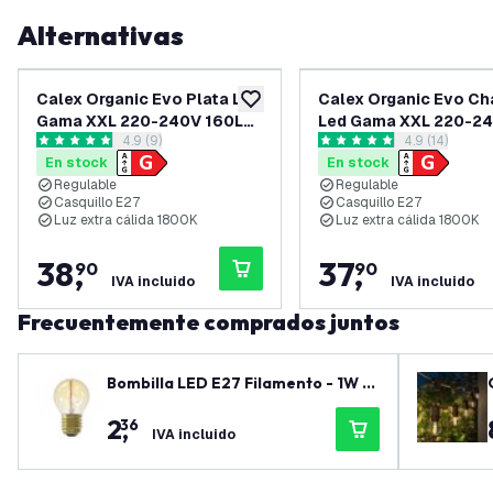
Alternativas
Calex Organic Evo Plata Led
Calex Organic Evo C
añadir a lista de deseos
Gama XXL 220-240V 160LM
Led Gama XXL 220-2
abrir el panel de reseñas
4.9 (9)
abrir el pane
4.9 (14)
6W 1800K E27 regulable.
100LM 6W 1800K E27
4.9 estrellas de puntuación
4.9 estrellas de puntuación
En stock
En stock
regulable
Regulable
Regulable
Casquillo E27
Casquillo E27
Luz extra cálida 1800K
Luz extra cálida 1800K
38
,
37
,
90
90
IVA incluido
IVA incluido
Frecuentemente comprados juntos
Bombilla LED E27 Filamento - 1W -
2100K - 50 Lumen - Oro
2
,
36
IVA incluido