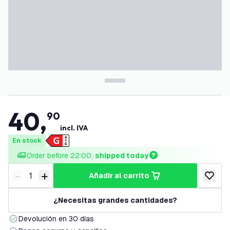
40
,
90
incl. IVA
En stock
Order before 22:00, 
shipped today
-
+
añadir al carrito
Disminuir cantidad
Aumentar cantidad
añadir a
¿Necesitas grandes cantidades?
Devolución en 30 días