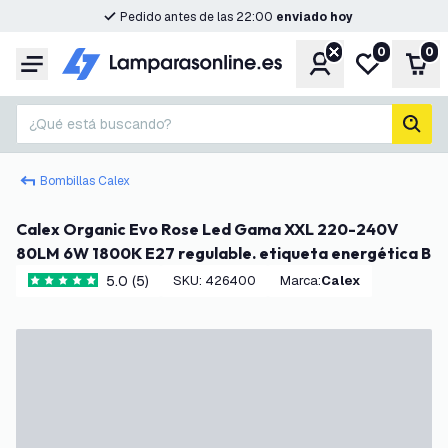
Pedido antes de las 22:00
enviado hoy
0
0
Cuenta
Mi lista de d
Carr
Menú
¿Qué está buscando?
busc
Bombillas Calex
Calex Organic Evo Rose Led Gama XXL 220-240V
80LM 6W 1800K E27 regulable. etiqueta energética B
5.0 (5)
SKU
:
426400
Marca
:
Calex
5 estrellas de puntuación