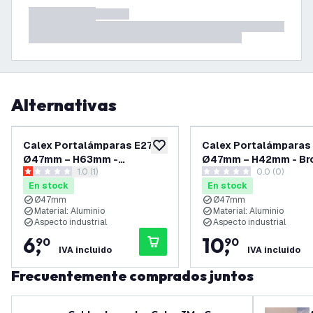
Alternativas
Calex Portalámparas E27 –
Calex Portalámparas 
añadir a lista de deseos
Ø47mm – H63mm -
Ø47mm – H42mm - Br
abrir el panel de reseñas
1.0 (1)
0.0 (0)
Cerámica - Negro
1 estrellas de puntuación
0 estrellas de puntuación
En stock
En stock
Ø47mm
Ø47mm
Material: Aluminio
Material: Aluminio
Aspecto industrial
Aspecto industrial
6
,
10
,
90
90
IVA incluido
IVA incluido
Frecuentemente comprados juntos