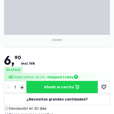
6
,
90
incl. IVA
En stock
Order before 22:00, 
shipped today
-
+
añadir al carrito
Disminuir cantidad
Aumentar cantidad
añadir a
¿Necesitas grandes cantidades?
Devolución en 30 días