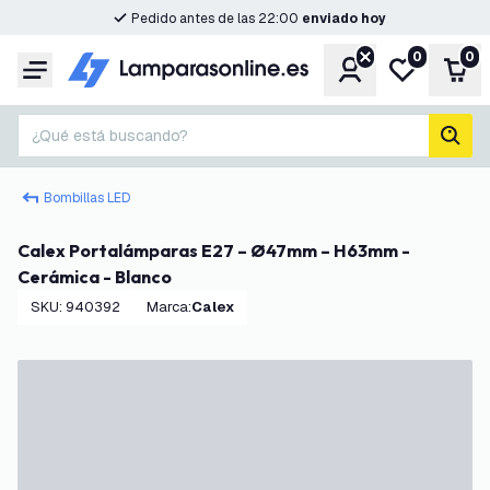
Pedido antes de las 22:00
enviado hoy
0
0
Cuenta
Mi lista de d
Carr
Menú
¿Qué está buscando?
busc
Bombillas LED
Calex Portalámparas E27 – Ø47mm – H63mm -
Cerámica - Blanco
SKU
:
940392
Marca
:
Calex