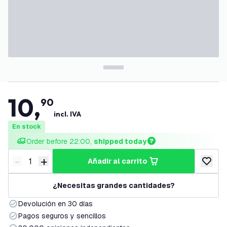
10
,
90
incl. IVA
En stock
Order before 22:00, 
shipped today
-
+
añadir al carrito
Disminuir cantidad
Aumentar cantidad
añadir a
¿Necesitas grandes cantidades?
Devolución en 30 días
Pagos seguros y sencillos