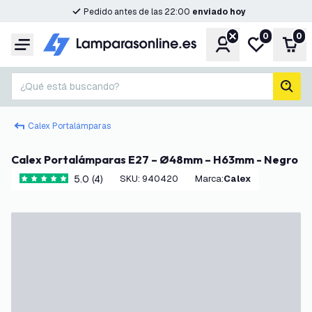
Pedido antes de las 22:00
enviado hoy
0
0
Cuenta
Mi lista de d
Carr
Menú
¿Qué está buscando?
busc
Calex Portalámparas
Calex Portalámparas E27 – Ø48mm – H63mm - Negro
5.0 (4)
SKU
:
940420
Marca
:
Calex
5 estrellas de puntuación