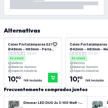
Alternativas
Calex Portalámparas E27 –
Calex Portalámparas 
añadir a lista de deseos
Ø48mm – H63mm - Perla
Ø42mm – H63mm - Ne
0.0 (0)
0.0 (0)
Negra
0 estrellas de puntuación
0 estrellas de puntuación
En stock
En stock
Ø48mm
Ø42mm
Material: Aluminio
Material: Aluminio
Aspecto industrial
Aspecto industrial
10
,
10
,
90
90
IVA incluido
IVA incluido
Frecuentemente comprados juntos
Dimmer LED DUO 2x 3-100 Watt - 2
20-240V - Corte de fase - Univers