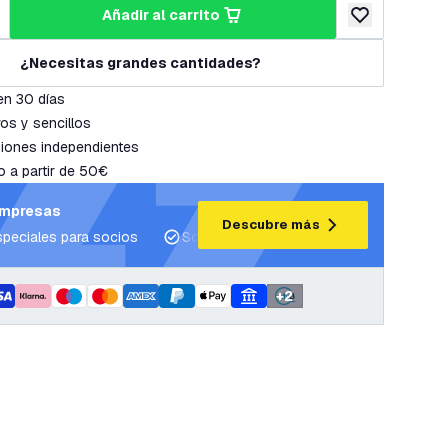
añadir al carrito
cantidad
umentar cantidad
añadir a lista 
¿Necesitas grandes cantidades?
en 30 días
os y sencillos
iones independientes
o a partir de 50€
empresas
Descubre más
speciales para socios
Soporte para proyectos y planes de ilum
+
2