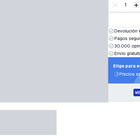
-
+
Disminuir 
A
Devolución 
Pagos segur
30.000 opin
Envío gratuit
Elige para 
Precios e