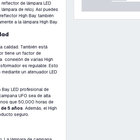
 reflector de lámpara LED
 lámpara de reloj. Así puedes
l reflector High Bay también
mente a la lámpara High Bay.
idad
a calidad. También está
r tiene un factor de
 la conexión de varias High
nsformador es regulable. Esto
ays mediante un atenuador LED
 Bay LED profesional de
e campana UFO sea de alta
 menos que 50,000 horas de
r
de 5 años
. Además, el High
roducto seguro.
ón. La lámpara de campana