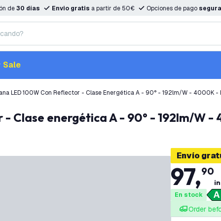
ión de
30 días
Envio gratis
a partir de 50€
Opciones de pago
segur
Sale
na LED 100W Con Reflector - Clase Energética A - 90° - 192lm/W - 4000K - 
- Clase energética A - 90° - 192lm/W - 
Envío grat
97
,
90
in
En stock
Order bef