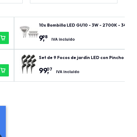
10x Bombilla LED GU10 - 3W - 2700K - 345 Lu
9
,
98
IVA incluido
Set de 9 Focos de jardín LED con Pincho - 5W -
99
,
07
IVA incluido