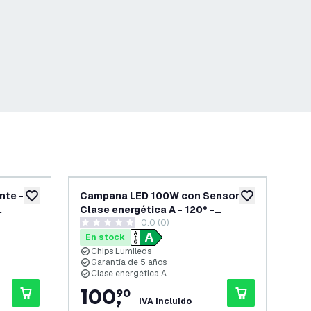
nte -
Campana LED 100W con Sensor -
Ca
añadir a lista de deseos
añadir a lista d
Clase energética A - 120° -
ene
0.0 (0)
192lm/W - 4000K - IP65 -
600
0 estrellas de puntuación
4.7 
Regulable
En stock
En
Chips Lumileds
C
Garantía de 5 años
G
Clase energética A
C
100
,
7
90
IVA incluido