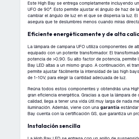
Este High Bay se entrega completamente incluyendo un
UFO de 90°. Esto permite ajustar el ángulo de haz de la
cambiar el ángulo de luz en el que se dispersa la luz. E
asegura que te deslumbres menos cuando miras directa
Eficiente energéticamente y de alta cal
La lámpara de campana UFO utiliza componentes de alt
equipado con un potente transformador. El transformado
potencia de >0,90. Su alto factor de potencia, permite
Bay LED altas a un mismo grupo. A continuación, el tra
permite ajustar fácilmente la intensidad de las high b
de 1-10V, para elegir la cantidad adecuada de luz.
Reúna todos estos componentes y obtendrás una High
gran eficiencia energética. Gracias a que la lámpara d
calidad, llega a tener una vida útil muy larga de nada
iluminación. Además, viene con una
garantía
estánda
Bay cuenta con la certificación GS, que garantiza un p
Instalación sencilla
La High Bay LED se entrega con un anillo de suspensi