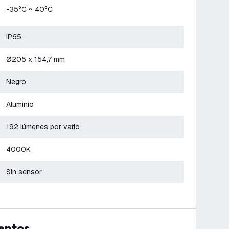
-35°C ~ 40°C
IP65
Ø205 x 154,7 mm
Negro
Aluminio
192 lúmenes por vatio
4000K
Sin sensor
entos