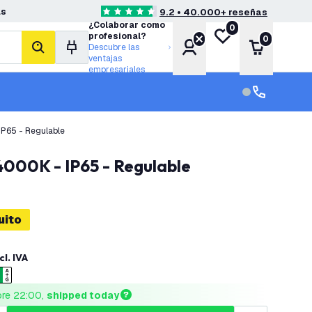
as
9.2 • 40.000+ reseñas
4.6 estrellas de puntuación
¿Colaborar como
0
Mi lista de deseos
profesional?
0
Cuenta
Carrito
Descubre las
buscar
ventajas
empresariales
Servicio al cl
Servicio al cl
IP65 - Regulable
4000K - IP65 - Regulable
uito
cl. IVA
ore 22:00, 
shipped today