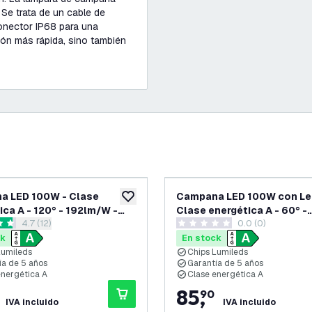
Se trata de un cable de
nector IP68 para una
ión más rápida, sino también
a LED 100W - Clase
Campana LED 100W con Le
eos
añadir a lista de deseos
ica A - 120° - 192lm/W -
Clase energética A - 60° -
abrir el panel de reseñas
4.7 (12)
0.0 (0)
 IP65 - Regulable
192lm/W - 4000K - IP65 -
llas de puntuación
0 estrellas de puntuación
Regulable
ck
En stock
Lumileds
Chips Lumileds
́a de 5 años
Garantía de 5 años
nergética A
Clase energética A
85
,
90
IVA incluido
IVA incluido