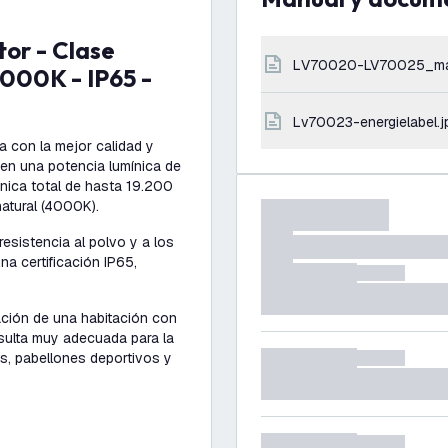
LV70020-LV70025_ma
4000K - IP65 -
lv70023-energielabel.j
a con la mejor calidad y
enen una potencia lumínica de
ínica total de hasta 19.200
natural (4000K).
resistencia al polvo y a los
a certificación IP65,
ación de una habitación con
esulta muy adecuada para la
os, pabellones deportivos y