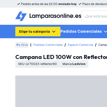
Pedido antes de las 22:00
enviado hoy
Plazo de devoluc
Pedidos Comerciales
Elige tu categoría
Atrás
Pedidos Comerciales
Espacio Comercial
Campa
Campana LED 100W con Reflector 
SKU
:
LV70023-reflector90
Marca
:
Ledvion