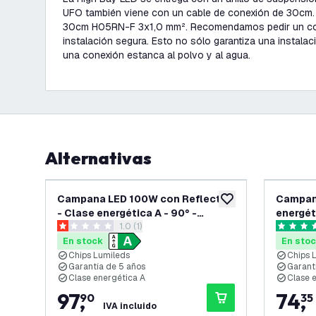
UFO también viene con un cable de conexión de 30cm. 
30cm H05RN-F 3x1,0 mm². Recomendamos pedir un co
instalación segura. Esto no sólo garantiza una instalac
una conexión estanca al polvo y al agua.
Alternativas
Campana LED 100W con Reflector
Campan
añadir a lista de des
- Clase energética A - 90° -
energét
abrir el panel de reseñas
1.0 (1)
192lm/W - 6000K - IP65 -
4000K -
1 estrellas de puntuación
4.7 estre
Regulable
En stock
En sto
Chips Lumileds
Chips 
Garantía de 5 años
Garanti
Clase energética A
Clase e
97
,
74
,
90
35
IVA incluido