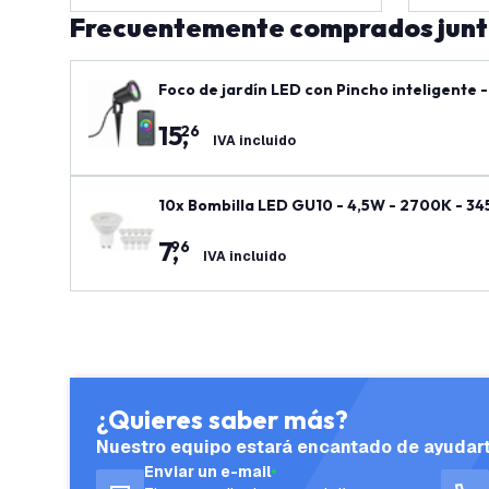
Frecuentemente comprados jun
Foco de jardín LED con Pincho inteligente -
15
,
26
IVA incluido
10x Bombilla LED GU10 - 4,5W - 2700K - 3
7
,
96
IVA incluido
¿Quieres saber más?
Nuestro equipo estará encantado de ayudar
Enviar un e-mail