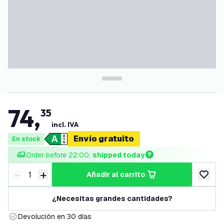
74
,
35
incl. IVA
Envío gratuito
En stock
Order before 22:00, 
shipped today
-
+
añadir al carrito
Disminuir cantidad
Aumentar cantidad
añadir a
¿Necesitas grandes cantidades?
Devolución en 30 días