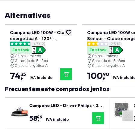
Alternativas
Campana LED 100W - Clase
Campana LED 100W c
añadir a lista de deseos
energética A - 120° -
Sensor - Clase energé
abrir el panel de reseñas
4.7 (12)
abrir el pane
2.5 (2)
192lm/W - 4000K - IP65 -
- 120° - 192lm/W - 60
4.7 estrellas de puntuación
2.5 estrellas de puntuación
En stock
En stock
Regulable
IP65 - Regulable
Chips Lumileds
Chips Lumileds
Garantía de 5 años
Garantía de 5 años
Clase energética A
Clase energética A
74
,
100
,
35
90
IVA incluido
IVA incluid
Frecuentemente comprados juntos
Campana LED - Driver Philips - 20
0W / 180W / 160W - 90° - 185lm/W -
58
,
46
6500K - IP65 - Regulable - 5 años d
IVA incluido
e garantía