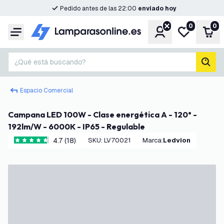
Pedido antes de las 22:00
enviado hoy
0
0
Cuenta
Mi lista de d
Carr
Menú
¿Qué está buscando?
busc
Espacio Comercial
Campana LED 100W - Clase energética A - 120° -
192lm/W - 6000K - IP65 - Regulable
4.7 (18)
SKU
:
LV70021
Marca
:
Ledvion
4.7 estrellas de puntuación