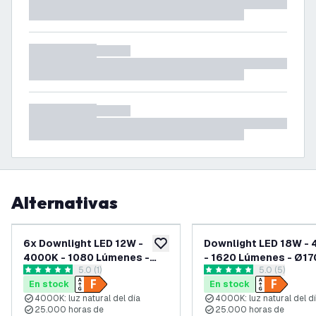
Alternativas
6x Downlight LED 12W -
Downlight LED 18W -
añadir a lista de deseos
4000K - 1080 Lúmenes -
- 1620 Lúmenes - Ø1
abrir el panel de reseñas
5.0 (1)
abrir el pane
5.0 (5)
Ø140 mm
5 estrellas de puntuación
5 estrellas de puntuación
En stock
En stock
4000K: luz natural del día
4000K: luz natural del d
25.000 horas de
25.000 horas de