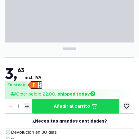
3
,
63
incl. IVA
En stock
Order before 22:00, 
shipped today
-
+
añadir al carrito
Disminuir cantidad
Aumentar cantidad
añadir a
¿Necesitas grandes cantidades?
Devolución en 30 días