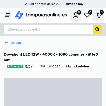
Pedido antes de las 22:00
enviado hoy
0
0
Cuenta
Mi lista de d
Carr
Menú
¿Qué está buscando?
busc
Sanidad
Downlight LED 12W - 4000K - 1080 Lúmenes - Ø140
mm
5.0 (1)
SKU
:
LV10090
Marca
:
Ledvion
5 estrellas de puntuación