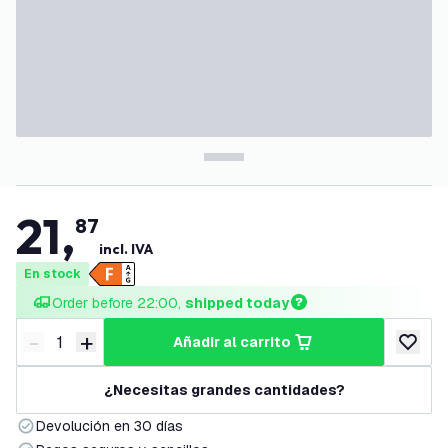
21
,
87
incl. IVA
En stock
Order before 22:00, 
shipped today
-
+
añadir al carrito
Disminuir cantidad
Aumentar cantidad
añadir a
¿Necesitas grandes cantidades?
Devolución en 30 días