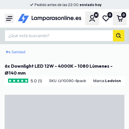
Pedido antes de las 22:00
enviado hoy
0
0
Cuenta
Mi lista de d
Carr
Menú
¿Qué está buscando?
busc
Sanidad
6x Downlight LED 12W - 4000K - 1080 Lúmenes -
Ø140 mm
5.0 (1)
SKU
:
LV10090-6pack
Marca
:
Ledvion
5 estrellas de puntuación