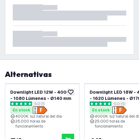
Alternativas
Downlight LED 12W - 4000K
Downlight LED 18W -
añadir a lista de deseos
- 1080 Lúmenes - Ø140 mm
- 1620 Lúmenes - Ø1
abrir el panel de reseñas
5.0 (1)
abrir el pane
5.0 (5)
5 estrellas de puntuación
5 estrellas de puntuación
En stock
En stock
4000K: luz natural del día
4000K: luz natural del d
25.000 horas de
25.000 horas de
funcionamiento
funcionamiento