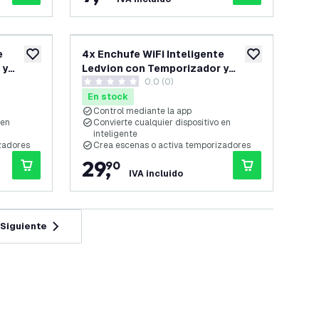
e
4x Enchufe WiFi Inteligente
añadir a lista de deseos
añadir a lista d
 y
Ledvion con Temporizador y
0.0 (0)
e
Ahorro de Energía - Enchufe
0 estrellas de puntuación
ontrol
Inteligente - App Calex - Control
En stock
por Voz - Negro
Control mediante la app
 en
Convierte cualquier dispositivo en
inteligente
zadores
Crea escenas o activa temporizadores
29
,
90
IVA incluido
Siguiente