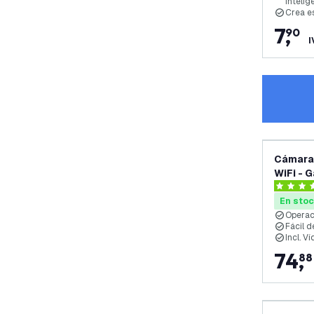
intelig
Crea e
7
,
90
I
Cámara 
WiFi - 
4 estrell
En sto
Operac
Fácil d
Incl. Vi
74
,
88