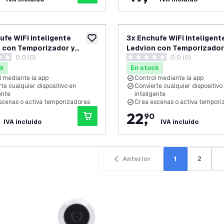
ufe WiFi Inteligente
3x Enchufe WiFi Inteligent
añadir a lista de deseos
 con Temporizador y
Ledvion con Temporizador
0.0 (0)
0.0 (0)
de Energía - Enchufe
Ahorro de Energía - Enchuf
as de puntuación
0 estrellas de puntuación
ente - App Calex - Control
Inteligente - App Calex - C
ck
En stock
 - Negro
por Voz - Negro
l mediante la app
Control mediante la app
te cualquier dispositivo en
Convierte cualquier dispositivo
ente
inteligente
scenas o activa temporizadores
Crea escenas o activa tempori
22
,
90
IVA incluido
IVA incluido
Anterior
1
2