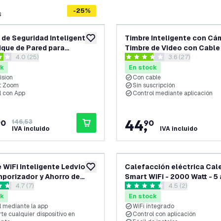
-
25
%
s
de Seguridad Inteligente
Timbre Inteligente con Cá
añadir a lista de deseos
ique de Pared para
Timbre de Video con Cable
abrir el panel de reseñas
4.0 (25)
abrir el panel de
3.6 (27)
res con Sensor de
Suscripción - WiFi - Full HD 
as de puntuación
3.6 estrellas de puntuación
nto - IPX5 - 4MP - PTZ -
Chime
ck
En stock
Nocturna
ision
Con cable
lt Zoom
Sin suscripción
l con App
Control mediante aplicación
44
,
90
146,53
90
IVA incluido
IVA incluido
 WiFi Inteligente Ledvion
Calefacción eléctrica Cal
añadir a lista de deseos
porizador y Ahorro de
Smart WiFi - 2000 Watt - 5
abrir el panel de reseñas
4.7 (7)
abrir el panel de
4.5 (2)
 - Enchufe Inteligente - App
garantía
llas de puntuación
4.5 estrellas de puntuación
 Control por Voz
ck
En stock
l mediante la app
WiFi integrado
te cualquier dispositivo en
Control con aplicación