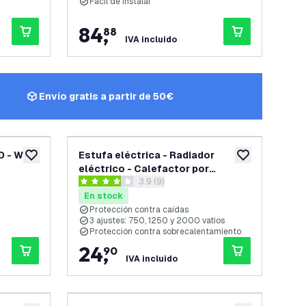
Fácil de instalar
84
,
88
IVA incluido
Envío gratis a partir de 50€
 - WiFi
Estufa eléctrica - Radiador
añadir a lista de deseos
añadir a lista d
eléctrico - Calefactor por
abrir el panel de reseñas
3.9 (9)
convección - 2000W - Blanco
3.9 estrellas de puntuación
En stock
Protección contra caídas
3 ajustes: 750, 1250 y 2000 vatios
Protección contra sobrecalentamiento
24
,
90
IVA incluido