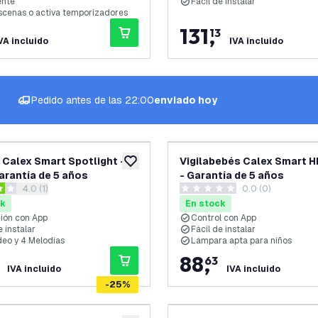
ente
Fácil de instalar
scenas o activa temporizadores
131
,
13
VA incluido
IVA incluido
Pedido antes de las 22:00
enviado hoy
Calex Smart Spotlight -
Vigilabebés Calex Smart HD
añadir a lista de deseos
Garantía de 5 años
- Garantía de 5 años
abrir el panel de reseñas
4.0 (1)
0.0 (0)
as de puntuación
0 estrellas de puntuación
ck
En stock
ión con App
Control con App
e instalar
Fácil de instalar
́deo y 4 Melodías
Lámpara apta para niños
88
,
63
IVA incluido
IVA incluido
-
25
%