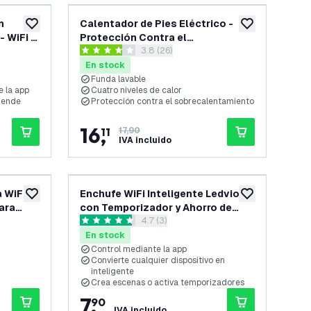
n
Calentador de Pies Eléctrico -
añadir a lista de deseos
añadir a lista d
 WiFi -
Protección Contra el
abrir el panel de reseñas
3.8 (26)
Sobrecalentamiento - Funda
3.8 estrellas de puntuación
Interior Lavable - 4 Niveles de
En stock
Calor - Gris
Funda lavable
e la app
Cuatro niveles de calor
ciende
Protección contra el sobrecalentamiento
16
,
11
17,90
IVA incluido
 WiFi -
Enchufe WiFi Inteligente Ledvion
añadir a lista de deseos
añadir a lista d
ara
con Temporizador y Ahorro de
reseñas
abrir el panel de reseñas
4.7 (3)
Energía - Enchufe Inteligente - App
4.7 estrellas de puntuación
Calex - Control por Voz - Negro
En stock
Control mediante la app
Convierte cualquier dispositivo en
inteligente
Crea escenas o activa temporizadores
7
,
90
IVA incluido