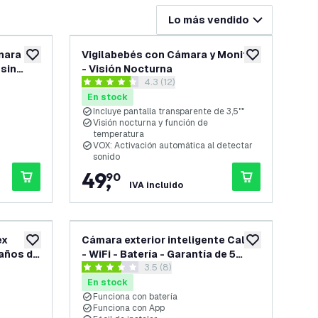
Lo más vendido
mara –
Vigilabebés con Cámara y Monitor
añadir a lista de deseos
añadir a lista d
 sin
- Visión Nocturna
 reseñas
abrir el panel de reseñas
4.3 (12)
- Incl.
4.3 estrellas de puntuación
En stock
Incluye pantalla transparente de 3,5""
Visión nocturna y función de
temperatura
VOX: Activación automática al detectar
sonido
49
,
90
IVA incluido
ex
Cámara exterior inteligente Calex
añadir a lista de deseos
añadir a lista d
 años de
- WiFi - Batería - Garantía de 5
 reseñas
abrir el panel de reseñas
3.5 (8)
años
3.5 estrellas de puntuación
En stock
Funciona con batería
Funciona con App