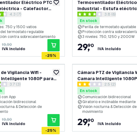
ntilador Eléctrico PTC -
Termoventilador Eléctrico
añadir a lista de deseos
eléctrica - Calefactor
Industrial - Estufa eléctric
abrir el panel de reseñas
4.3 (7)
abrir el panel de
3.8 (6)
co - 1500W - Blanco
Calefactor electrico - 2
llas de puntuación
3.8 estrellas de puntuación
ck
En stock
es: 750 y 1500 vatios
Perilla de termostato ajustable
del termostato regulable
Protección contra sobrecalent
ción contra sobrecalentamiento
3 niveles: 750, 1250 y 2000W
29
,
19,90
90
IVA incluido
IVA incluido
-
25
%
de Vigilancia Wifi -
Cámara PTZ de Vigilancia W
añadir a lista de deseos
Intelligente 1080P para
Camara Intelligente 1080P
abrir el panel de reseñas
3.7 (3)
abrir el panel de
2.5 (2)
Casa
llas de puntuación
2.5 estrellas de puntuación
ck
En stock
l con App
Comunicación bidireccional
cación bidireccional
Giratorio e inclinable mediante
 nocturna & Detección de
Visión nocturna & Detección de
ento
movimiento
29
,
19,90
90
IVA incluido
IVA incluido
-
25
%