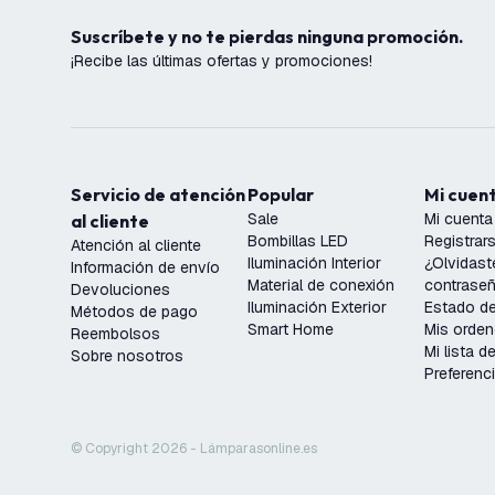
Suscríbete y no te pierdas ninguna promoción.
¡Recibe las últimas ofertas y promociones!
Servicio de atención
Popular
Mi cuen
Sale
Mi cuenta
al cliente
Bombillas LED
Registrar
Atención al cliente
Iluminación Interior
¿Olvidast
Información de envío
Material de conexión
contrase
Devoluciones
Iluminación Exterior
Estado de
Métodos de pago
Smart Home
Mis orde
Reembolsos
Mi lista 
Sobre nosotros
Preferenc
© Copyright 2026 - Lámparasonline.es