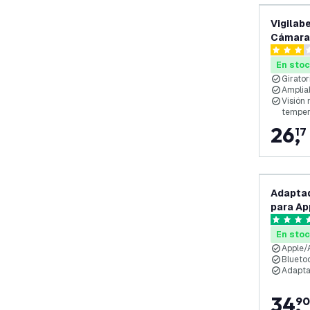
Vigilab
Cámara 
Camera
3 estrell
En sto
Girator
Amplia
Visión
temper
26
,
17
Adaptad
para Ap
5 estrell
En sto
Apple/
Blueto
Adapta
34
,
90