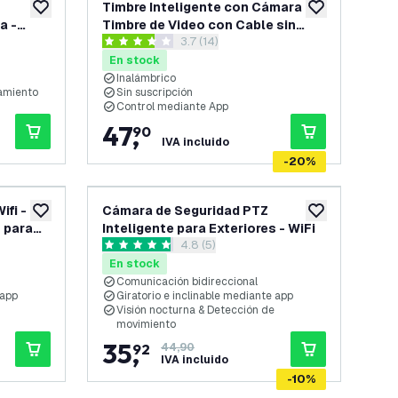
Timbre Inteligente con Cámara –
añadir a lista de deseos
añadir a lista d
a -
Timbre de Video con Cable sin
 reseñas
abrir el panel de reseñas
3.7 (14)
000W
Suscripción - WiFi - Full HD -
3.7 estrellas de puntuación
Incluye Campanilla
En stock
Inalámbrico
amiento
Sin suscripción
Control mediante App
47
,
90
IVA incluido
-
20
%
ifi -
Cámara de Seguridad PTZ
añadir a lista de deseos
añadir a lista d
 para
Inteligente para Exteriores - WiFi
 reseñas
abrir el panel de reseñas
4.8 (5)
4.8 estrellas de puntuación
En stock
Comunicación bidireccional
 app
Giratorio e inclinable mediante app
Visión nocturna & Detección de
movimiento
35
,
92
44,90
IVA incluido
-
10
%