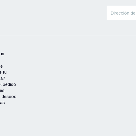
ta
se
e tu
ña?
l pedido
nes
de deseos
ias