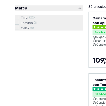
filtro
39
artículo
Marca
Tiqvi
(
22
)
Cámara 
Ledvion
(
11
)
con Apl
Exterio
Calex
(
6
)
4 estrell
Movimie
En sto
Visión 
Night v
Pan Ti
Contro
109
,
Enchufe
con Tem
Energía
4.7 estre
Calex -
En sto
Contro
Convier