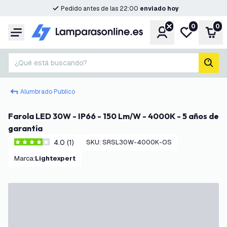
Pedido antes de las 22:00
enviado hoy
0
0
Cuenta
Mi lista de d
Carr
Menú
¿Qué está buscando?
busc
Alumbrado Publico
Farola LED 30W - IP66 - 150 Lm/W - 4000K - 5 años de
garantía
4.0 (1)
SKU
:
SRSL30W-4000K-OS
4 estrellas de puntuación
Marca
:
Lightexpert