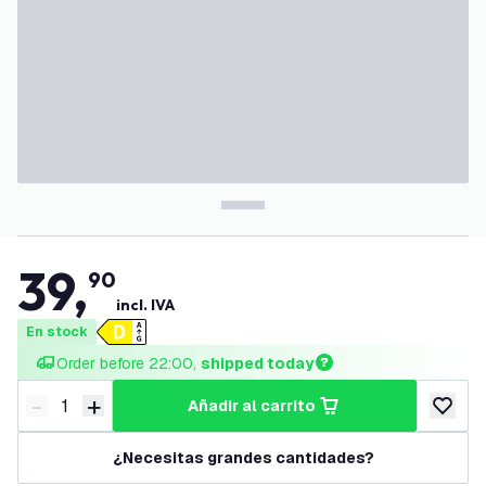
39
,
90
incl. IVA
En stock
Order before 22:00, 
shipped today
-
+
añadir al carrito
Disminuir cantidad
Aumentar cantidad
añadir a
¿Necesitas grandes cantidades?