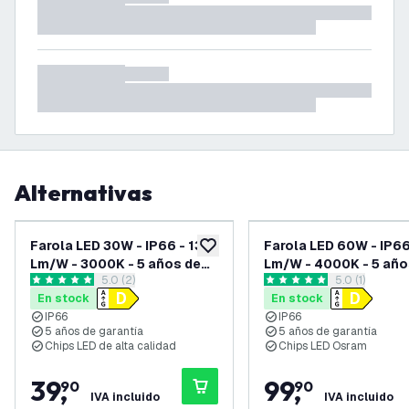
Alternativas
Farola LED 30W - IP66 - 130
Farola LED 60W - IP66
añadir a lista de deseos
Lm/W - 3000K - 5 años de
Lm/W - 4000K - 5 año
abrir el panel de reseñas
5.0 (2)
abrir el panel
5.0 (1)
garantía
garantía
5 estrellas de puntuación
5 estrellas de puntuación
En stock
En stock
IP66
IP66
5 años de garantía
5 años de garantía
Chips LED de alta calidad
Chips LED Osram
39
,
99
,
90
90
IVA incluido
IVA incluido