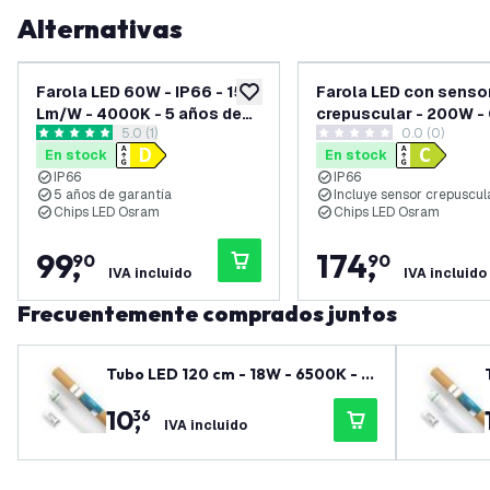
Alternativas
Farola LED 60W - IP66 - 150
Farola LED con senso
añadir a lista de deseos
Lm/W - 4000K - 5 años de
crepuscular - 200W -
abrir el panel de reseñas
5.0 (1)
0.0 (0)
garantía
Osram - IP66 - 170 Lm
5 estrellas de puntuación
0 estrellas de puntuación
En stock
En stock
4000K - 5 años de ga
IP66
IP66
5 años de garantía
Incluye sensor crepuscul
Chips LED Osram
Chips LED Osram
99
,
174
,
90
90
IVA incluido
IVA incluido
Frecuentemente comprados juntos
Tubo LED 120 cm - 18W - 6500K - 1
85 Lm/W - Alta eficiencia - Clase B
10
,
36
IVA incluido