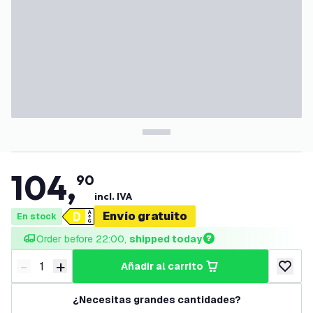
104
,
90
incl. IVA
Envío gratuito
En stock
Order before 22:00, 
shipped today
-
+
añadir al carrito
Disminuir cantidad
Aumentar cantidad
añadir a
¿Necesitas grandes cantidades?