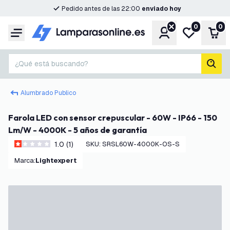
Pedido antes de las 22:00
enviado hoy
0
0
Cuenta
Mi lista de d
Carr
Menú
¿Qué está buscando?
busc
Alumbrado Publico
Farola LED con sensor crepuscular - 60W - IP66 - 150
Lm/W - 4000K - 5 años de garantía
1.0 (1)
SKU
:
SRSL60W-4000K-OS-S
1 estrellas de puntuación
Marca
:
Lightexpert