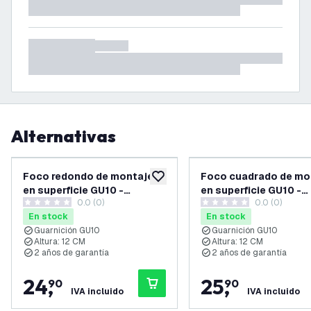
Alternativas
Foco redondo de montaje
Foco cuadrado de mo
añadir a lista de deseos
en superficie GU10 -
en superficie GU10 -
0.0 (0)
0.0 (0)
Accesorio GU10 - Blanco -
Accesorio GU10 - Neg
0 estrellas de puntuación
0 estrellas de puntuación
En stock
En stock
ø90mm
Guarnición GU10
Guarnición GU10
Altura: 12 CM
Altura: 12 CM
2 años de garantía
2 años de garantía
24
,
25
,
90
90
IVA incluido
IVA incluido