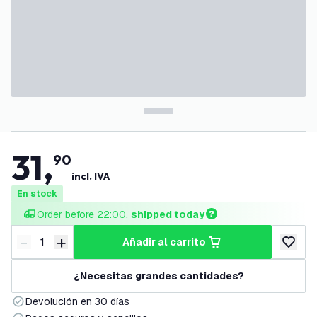
31
,
90
incl. IVA
En stock
Order before 22:00, 
shipped today
-
+
añadir al carrito
Disminuir cantidad
Aumentar cantidad
añadir a
¿Necesitas grandes cantidades?
Devolución en 30 días