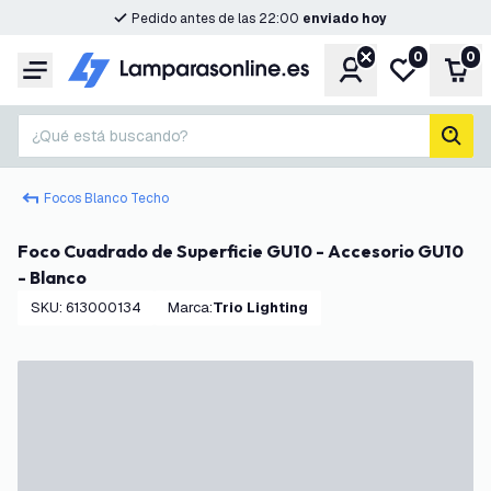
Pedido antes de las 22:00
enviado hoy
0
0
Cuenta
Mi lista de d
Carr
Menú
¿Qué está buscando?
busc
Focos Blanco Techo
Foco Cuadrado de Superficie GU10 - Accesorio GU10
- Blanco
SKU
:
613000134
Marca
:
Trio Lighting